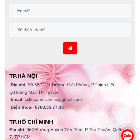
TP.HÀ NỘI
Địa chỉ
: Số 58/1277 Đường Giải Phóng, P.Thịnh Liệt,
Q.Hoàng Mai, TP.Hà Nội
Email
: cskhcamerahcm@gmail.com
Điện thoại
:
0783.55.77.33
TP.HỒ CHÍ MINH
Địa chỉ
: 967 Đường Huỳnh Tấn Phát, P.Phú Thuận, Quận
7, TP.HCM