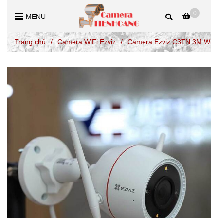
0
MENU
Trang chủ
/
Camera WiFi Ezviz
/
Camera Ezviz C3TN 3M Wifi 