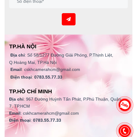
TP.HÀ NỘI
Địa chỉ
: Số 58/1277 Đường Giải Phóng, P.Thịnh Liệt,
Q.Hoàng Mai, TP.Hà Nội
Email
: cskhcamerahcm@gmail.com
Điện thoại
:
0783.55.77.33
TP.HỒ CHÍ MINH
Địa chỉ
: 967 Đường Huỳnh Tấn Phát, P.Phú Thuận, Quận
7, TP.HCM
Email
: cskhcamerahcm@gmail.com
Điện thoại
:
0783.55.77.33