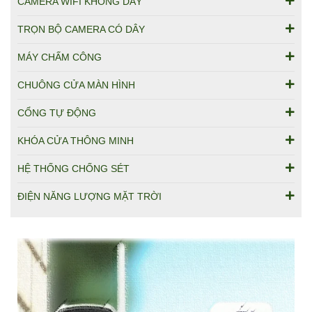
CAMERA WIFI KHÔNG DÂY
TRỌN BỘ CAMERA CÓ DÂY
MÁY CHẤM CÔNG
CHUÔNG CỬA MÀN HÌNH
CỔNG TỰ ĐỘNG
KHÓA CỬA THÔNG MINH
HỆ THỐNG CHỐNG SÉT
ĐIỆN NĂNG LƯỢNG MẶT TRỜI