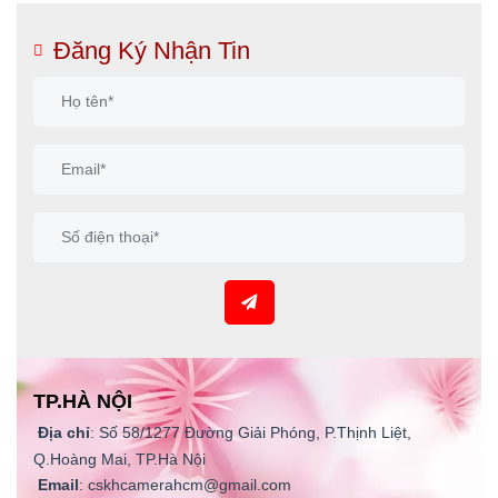
Đăng Ký Nhận Tin
TP.HÀ NỘI
Địa chỉ
: Số 58/1277 Đường Giải Phóng, P.Thịnh Liệt,
Q.Hoàng Mai, TP.Hà Nội
Email
: cskhcamerahcm@gmail.com