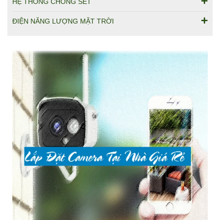
HỆ THỐNG CHỐNG SÉT
ĐIỆN NĂNG LƯỢNG MẶT TRỜI