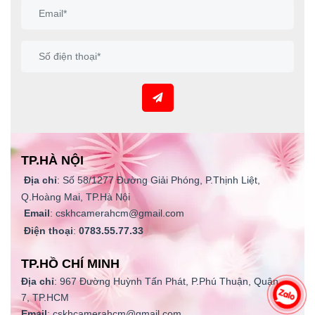
TP.HÀ NỘI
Địa chỉ
: Số 58/1277 Đường Giải Phóng, P.Thịnh Liệt,
Q.Hoàng Mai, TP.Hà Nội
Email
: cskhcamerahcm@gmail.com
Điện thoại
:
0783.55.77.33
TP.HỒ CHÍ MINH
Địa chỉ
: 967 Đường Huỳnh Tấn Phát, P.Phú Thuận, Quận
7, TP.HCM
Email
: cskhcamerahcm@gmail.com