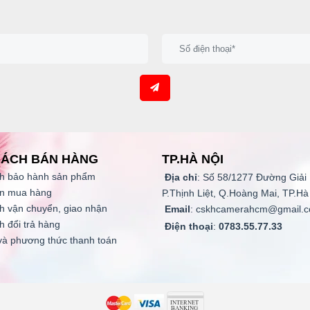
SÁCH BÁN HÀNG
TP.HÀ NỘI
h bảo hành
sản phẩm
Địa chỉ
: Số 58/1277 Đường Giải
n mua hàng
P.Thịnh Liệt, Q.Hoàng Mai, TP.Hà
h vận chuyển, giao nhận
Email
: cskhcamerahcm@gmail.
h đổi trả hàng
Điện thoại
:
0783.55.77.33
và phương thức thanh toán