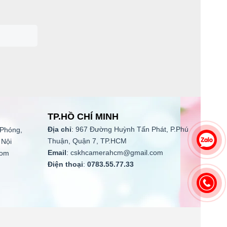
TP.HỒ CHÍ MINH
Địa chỉ
: 967 Đường Huỳnh Tấn Phát, P.Phú
 Phóng,
Thuận, Quận 7, TP.HCM
 Nội
Email
: cskhcamerahcm@gmail.com
com
Điện thoại
:
0783.55.77.33