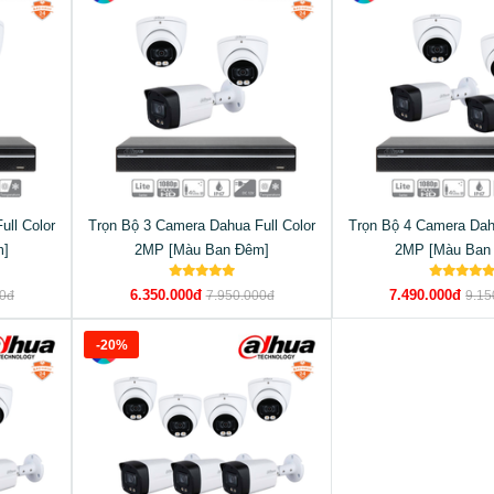
ull Color
Trọn Bộ 3 Camera Dahua Full Color
Trọn Bộ 4 Camera Dahu
m]
2MP [Màu Ban Đêm]
2MP [Màu Ban
6.350.000đ
7.490.000đ
00đ
7.950.000đ
9.15
-20%