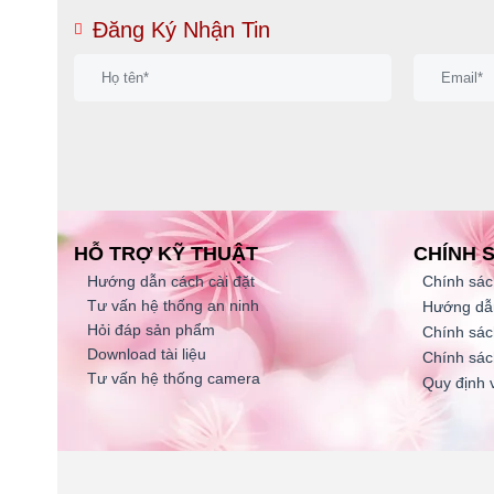
Đăng Ký Nhận Tin
HỖ TRỢ KỸ THUẬT
CHÍNH 
Hướng dẫn cách cài đặt
Chính sác
Tư vấn hệ thống an ninh
Hướng dẫ
Hỏi đáp sản phẩm
Chính sác
Download tài liệu
Chính sác
Tư vấn hệ thống camera
Quy định 