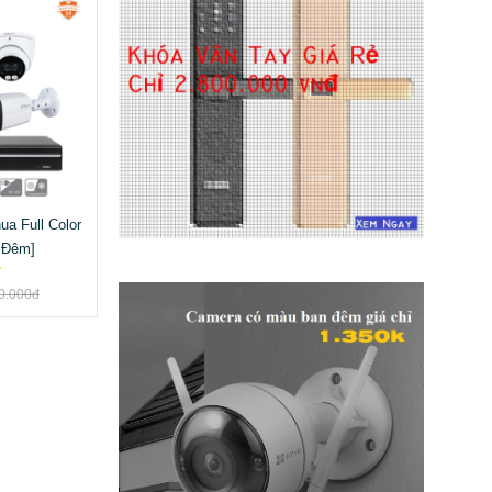
a Full Color
 Đêm]
0.000đ