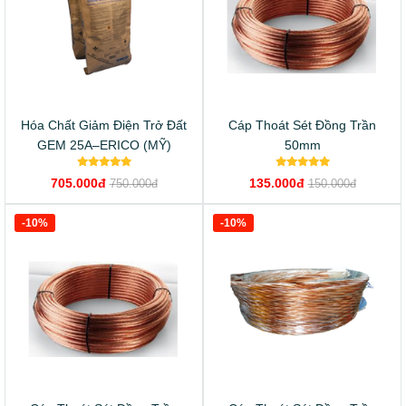
Hóa Chất Giảm Điện Trở Đất
Cáp Thoát Sét Đồng Trần
GEM 25A–ERICO (MỸ)
50mm
705.000đ
135.000đ
750.000đ
150.000đ
-10%
-10%