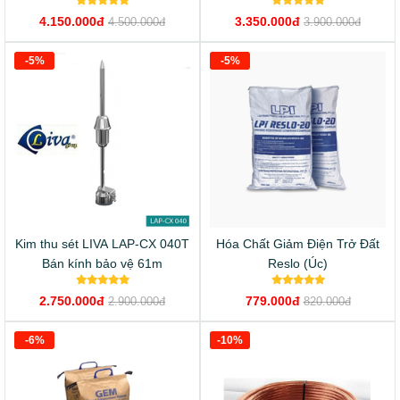
4.150.000đ
3.350.000đ
4.500.000đ
3.900.000đ
-5%
-5%
Kim thu sét LIVA LAP-CX 040T
Hóa Chất Giảm Điện Trở Đất
Bán kính bảo vệ 61m
Reslo (Úc)
2.750.000đ
779.000đ
2.900.000đ
820.000đ
-6%
-10%