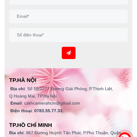
TP.HÀ NỘI
Địa chỉ
: Số 58/1277 Đường Giải Phóng, P.Thịnh Liệt,
Q.Hoàng Mai, TP.Hà Nội
Email
: cskhcamerahcm@gmail.com
Điện thoại
:
0783.55.77.33
TP.HỒ CHÍ MINH
Địa chỉ
: 967 Đường Huỳnh Tấn Phát, P.Phú Thuận, Quận