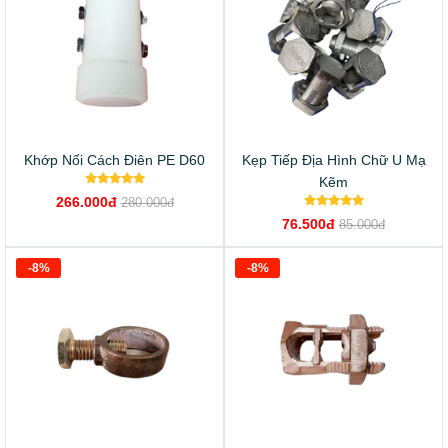
Khớp Nối Cách Điên PE D60
Kẹp Tiếp Địa Hình Chữ U Mạ
Kẽm
266.000đ
280.000đ
76.500đ
85.000đ
-8%
-8%