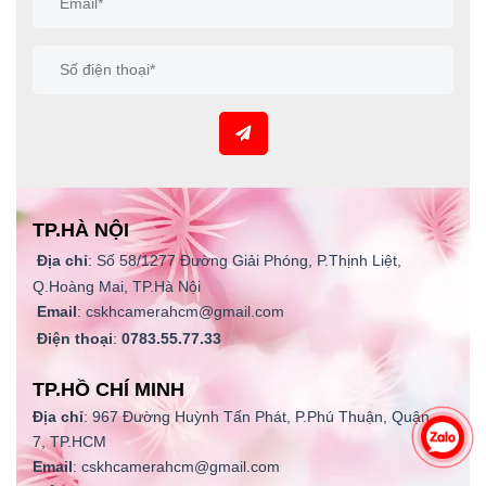
TP.HÀ NỘI
Địa chỉ
: Số 58/1277 Đường Giải Phóng, P.Thịnh Liệt,
Q.Hoàng Mai, TP.Hà Nội
Email
: cskhcamerahcm@gmail.com
Điện thoại
:
0783.55.77.33
TP.HỒ CHÍ MINH
Địa chỉ
: 967 Đường Huỳnh Tấn Phát, P.Phú Thuận, Quận
7, TP.HCM
Email
: cskhcamerahcm@gmail.com