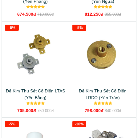
(Yên Phẳng)
(Yên Ngựa)
674.500đ
812.250đ
710.000đ
855.000đ
-6%
-5%
Đế Kim Thu Sét Cổ Điển LTAS
Đế Kim Thu Sét Cổ Điển
(Yên Bằng)
LRDO (Yên Tròn)
705.000đ
798.000đ
750.000đ
840.000đ
-5%
-10%