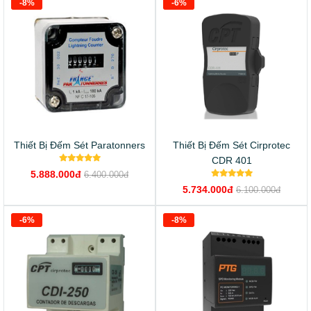
-8%
-6%
Thiết Bị Đếm Sét Paratonners
Thiết Bị Đếm Sét Cirprotec
CDR 401
5.888.000đ
6.400.000đ
5.734.000đ
6.100.000đ
-6%
-8%