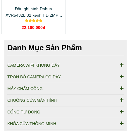
Đầu ghi hình Dahua
XVR5432L 32 kênh HD 2MP +
24/32 kênh IP 2/1MP
22.160.000đ
Danh Mục Sản Phẩm
CAMERA WIFI KHÔNG DÂY
TRỌN BỘ CAMERA CÓ DÂY
MÁY CHẤM CÔNG
CHUÔNG CỬA MÀN HÌNH
CỔNG TỰ ĐỘNG
KHÓA CỬA THÔNG MINH