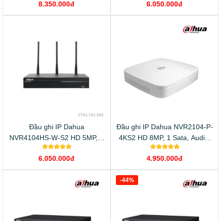
8.350.000đ
6.050.000đ
Đầu ghi IP Dahua
Đầu ghi IP Dahua NVR2104-P-
NVR4104HS-W-S2 HD 5MP, 1
4KS2 HD 8MP, 1 Sata, Audio,
Sata, tích hợp Wifi, 2 băng tần,
4 cổng PoE
6.050.000đ
4.950.000đ
Onvif
-44%