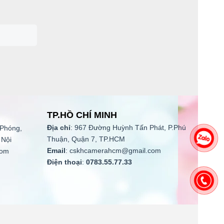
TP.HỒ CHÍ MINH
Địa chỉ
: 967 Đường Huỳnh Tấn Phát, P.Phú
 Phóng,
Thuận, Quận 7, TP.HCM
 Nội
Email
: cskhcamerahcm@gmail.com
com
Điện thoại
:
0783.55.77.33