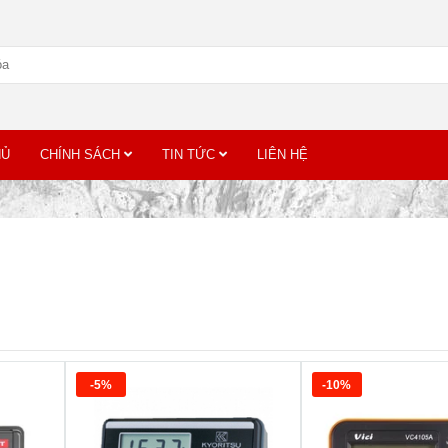
HỦ
CHÍNH SÁCH
TIN TỨC
LIÊN HỆ
-5%
-10%