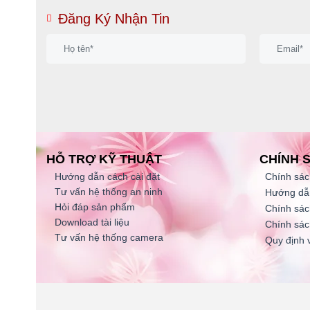
Đăng Ký Nhận Tin
HỖ TRỢ KỸ THUẬT
CHÍNH 
Hướng dẫn cách cài đặt
Chính sác
Tư vấn hệ thống an ninh
Hướng dẫ
Hỏi đáp sản phẩm
Chính sác
Download tài liệu
Chính sác
Tư vấn hệ thống camera
Quy định 