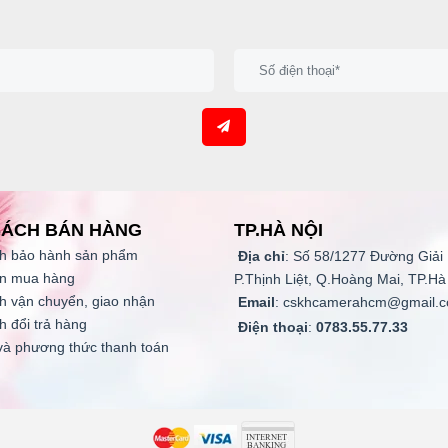
SÁCH BÁN HÀNG
TP.HÀ NỘI
h bảo hành
sản phẩm
Địa chỉ
: Số 58/1277 Đường Giải
n mua hàng
P.Thịnh Liệt, Q.Hoàng Mai, TP.Hà
h vận chuyển, giao nhận
Email
: cskhcamerahcm@gmail.
h đổi trả hàng
Điện thoại
:
0783.55.77.33
và phương thức thanh toán