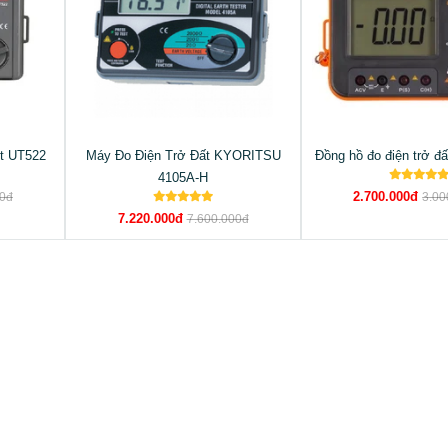
-t UT522
Máy Đo Điện Trở Đất KYORITSU
Đồng hồ đo điện trở đ
4105A-H
2.700.000đ
00đ
3.00
7.220.000đ
7.600.000đ