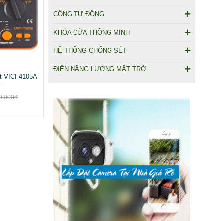
CỔNG TỰ ĐỘNG
KHÓA CỬA THÔNG MINH
HỆ THỐNG CHỐNG SÉT
ĐIỆN NĂNG LƯỢNG MẶT TRỜI
ất VICI 4105A
0.000đ