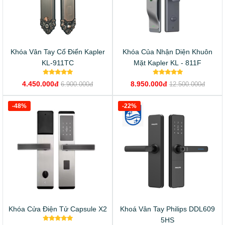
Khóa Vân Tay Cổ Điển Kapler
Khóa Của Nhận Diện Khuôn
KL-911TC
Mặt Kapler KL - 811F
4.450.000đ
8.950.000đ
6.900.000đ
12.500.000đ
-48%
-22%
Khóa Cửa Điện Tử Capsule X2
Khoá Vân Tay Philips DDL609
5HS