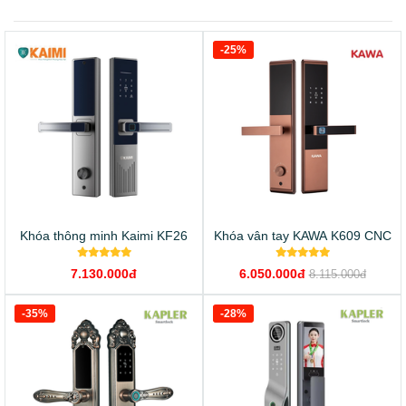
-25%
Khóa thông minh Kaimi KF26
Khóa vân tay KAWA K609 CNC
7.130.000đ
6.050.000đ
8.115.000đ
-35%
-28%