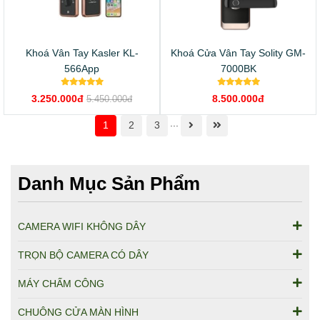
Khoá Vân Tay Kasler KL-
Khoá Cửa Vân Tay Solity GM-
566App
7000BK
3.250.000đ
8.500.000đ
5.450.000đ
...
1
2
3
Danh Mục Sản Phẩm
CAMERA WIFI KHÔNG DÂY
TRỌN BỘ CAMERA CÓ DÂY
MÁY CHẤM CÔNG
CHUÔNG CỬA MÀN HÌNH