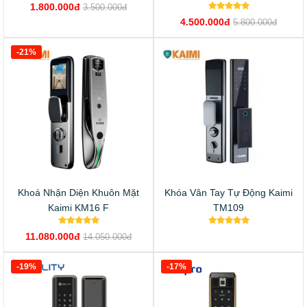
1.800.000đ
3.500.000đ
4.500.000đ
5.800.000đ
-21%
Khoá Nhận Diện Khuôn Mặt
Khóa Vân Tay Tự Động Kaimi
Kaimi KM16 F
TM109
11.080.000đ
14.050.000đ
-19%
-17%