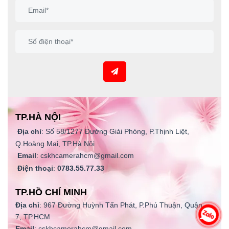
TP.HÀ NỘI
Địa chỉ
: Số 58/1277 Đường Giải Phóng, P.Thịnh Liệt,
Q.Hoàng Mai, TP.Hà Nội
Email
: cskhcamerahcm@gmail.com
Điện thoại
:
0783.55.77.33
TP.HỒ CHÍ MINH
Địa chỉ
: 967 Đường Huỳnh Tấn Phát, P.Phú Thuận, Quận
7, TP.HCM
Email
: cskhcamerahcm@gmail.com