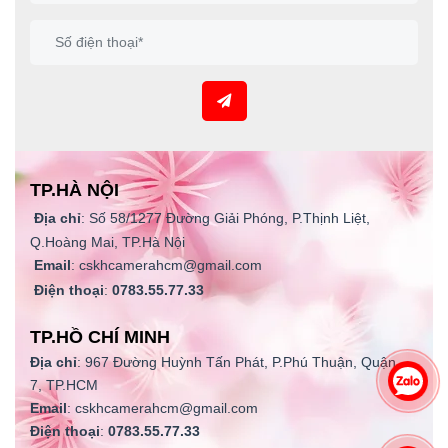
TP.HÀ NỘI
Địa chỉ
: Số 58/1277 Đường Giải Phóng, P.Thịnh Liệt,
Q.Hoàng Mai, TP.Hà Nội
Email
: cskhcamerahcm@gmail.com
Điện thoại
:
0783.55.77.33
TP.HỒ CHÍ MINH
Địa chỉ
: 967 Đường Huỳnh Tấn Phát, P.Phú Thuận, Quận
7, TP.HCM
Email
: cskhcamerahcm@gmail.com
Điện thoại
:
0783.55.77.33