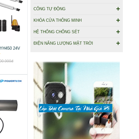
CỔNG TỰ ĐỘNG
KHÓA CỬA THÔNG MINH
HỆ THỐNG CHỐNG SÉT
ĐIỆN NĂNG LƯỢNG MẶT TRỜI
 YH450 24V
00.000đ