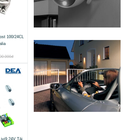
st 100/24CL
alia
00.000đ
ivi9 24V Tải