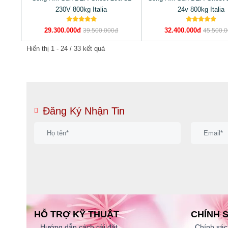
230V 800kg Italia
24v 800kg Italia
29.300.000đ
32.400.000đ
39.500.000đ
45.500.
Hiển thị 1 - 24 / 33 kết quả
Đăng Ký Nhận Tin
HỖ TRỢ KỸ THUẬT
CHÍNH 
Hướng dẫn cách cài đặt
Chính sác