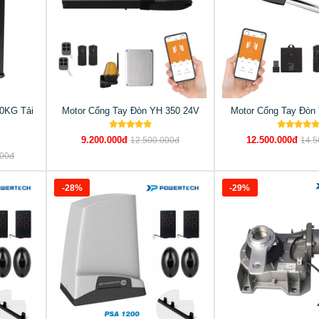
0KG Tải
Motor Cổng Tay Đòn YH 350 24V
Motor Cổng Tay Đòn
9.200.000đ
12.500.000đ
12.500.000đ
14.5
000đ
-28%
-29%