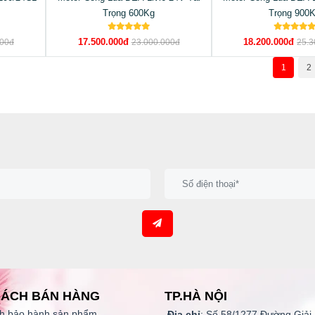
Trọng 600Kg
Trọng 900
17.500.000đ
18.200.000đ
000đ
23.000.000đ
25.3
1
2
SÁCH BÁN HÀNG
TP.HÀ NỘI
h bảo hành
sản phẩm
Địa chỉ
: Số 58/1277 Đường Giải