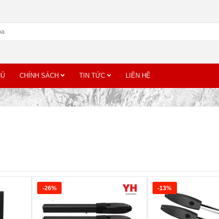
HỦ
CHÍNH SÁCH
TIN TỨC
LIÊN HỆ
-26%
-13%