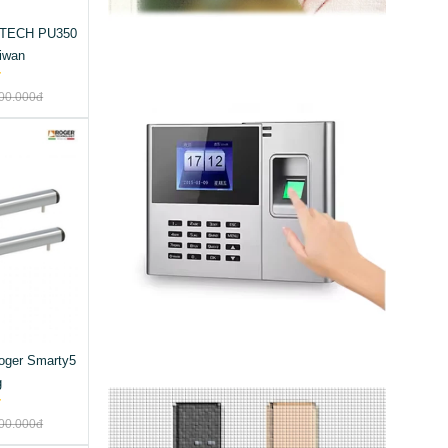
TECH PU350
iwan
00.000đ
oger Smarty5
g
00.000đ