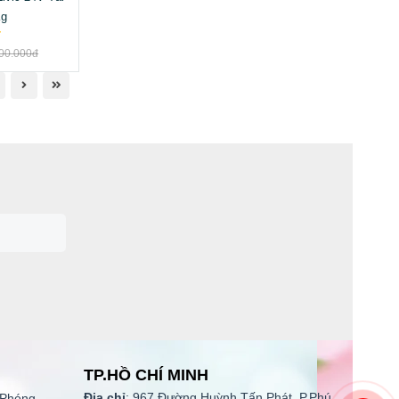
Kg
00.000đ
TP.HỒ CHÍ MINH
Địa chỉ
: 967 Đường Huỳnh Tấn Phát, P.Phú
 Phóng,