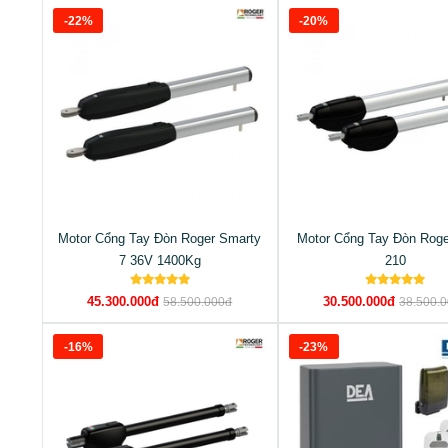
-22%
-20%
Motor Cổng Tay Đòn Roger Smarty
Motor Cổng Tay Đòn Roge
7 36V 1400Kg
210
45.300.000đ
30.500.000đ
58.500.000đ
38.500.
-16%
-23%