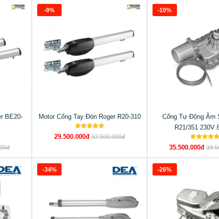
-9%
-10%
r BE20-
Motor Cổng Tay Đòn Roger R20-310
Cổng Tự Động Âm 
R21/351 230V 
29.500.000đ
32.500.000đ
35.500.000đ
000đ
39.5
-34%
-26%