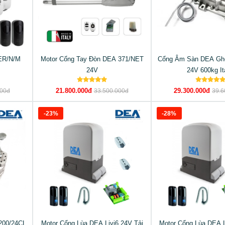
ER/N/M
Motor Cổng Tay Đòn DEA 371/NET
Cổng Âm Sàn DEA Gho
24V
24V 600kg It
21.800.000đ
29.300.000đ
000đ
33.500.000đ
39.6
-23%
-28%
200/24CL
Motor Cổng Lùa DEA Livi6 24V Tải
Motor Cổng Lùa DEA L