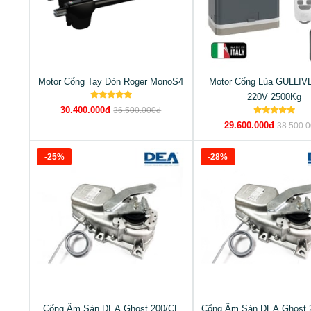
Motor Cổng Tay Đòn Roger MonoS4
Motor Cổng Lùa GULLIV
220V 2500Kg
30.400.000đ
36.500.000đ
29.600.000đ
38.500.
-25%
-28%
Cổng Âm Sàn DEA Ghost 200/CL
Cổng Âm Sàn DEA Ghost 