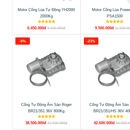
Motor Cổng Lùa Tự Động YH2000
Motor Cổng Lùa Power
2000Kg
PSA1500
6.450.000đ
9.500.000đ
8.150.000đ
11.500.0
-9%
-23%
Cổng Tự Động Âm Sàn Roger
Cổng Tự Động Âm Sàn 
BR21/351 36V 800Kg
BR21/351/HS 36V 40
38.500.000đ
42.600.000đ
42.500.000đ
56.000.