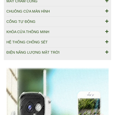
MÁY CHẤM CÔNG
CHUÔNG CỬA MÀN HÌNH
CỔNG TỰ ĐỘNG
KHÓA CỬA THÔNG MINH
HỆ THỐNG CHỐNG SÉT
ĐIỆN NĂNG LƯỢNG MẶT TRỜI