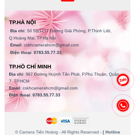
TP.HÀ NỘI
Địa chỉ
: Số 58/1277 Đường Giải Phóng, P.Thịnh Liệt,
Q.Hoàng Mai, TP.Hà Nội
Email
: cskhcamerahcm@gmail.com
Điện thoại
:
0783.55.77.33
TP.HỒ CHÍ MINH
Địa chỉ
: 967 Đường Huỳnh Tấn Phát, P.Phú Thuận, Quận
7, TP.HCM
Email
: cskhcamerahcm@gmail.com
Điện thoại
:
0783.55.77.33
©
Camera Tiến Hoàng
- All Rights Reserved -
[ Hotline