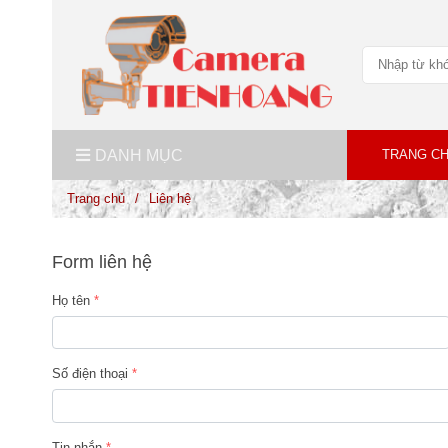
DANH MỤC
TRANG C
Trang chủ
/
Liên hệ
Form liên hệ
Họ tên
Số điện thoại
Tin nhắn