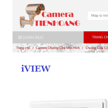
DANH MỤC
TRANG C
Trang chủ
/
Camera Chuông Cửa Màn Hình
/
Chuông Cửa Có