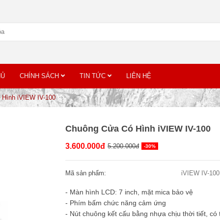
HỦ
CHÍNH SÁCH
TIN TỨC
LIÊN HỆ
 Hình iVIEW IV-100
Chuông Cửa Có Hình iVIEW IV-100
3.600.000đ
5.200.000đ
-30%
Mã sản phẩm:
iVIEW IV-100
- Màn hình LCD: 7 inch, mặt mica bảo vệ
- Phím bấm chức năng cảm ứng
- Nút chuông kết cấu bằng nhựa chịu thời tiết, có