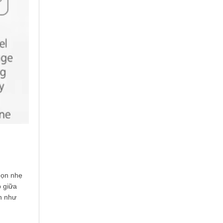
gọn nhẹ
p giữa
h như