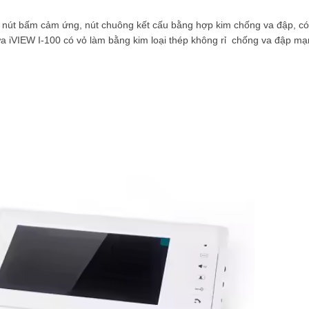
út bấm cảm ứng, nút chuông kết cấu bằng hợp kim chống va đập, có 
 iVIEW I-100 có vỏ làm bằng kim loại thép không rỉ chống va đập mạ