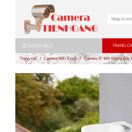
DANH MỤC
TRANG C
Trang chủ
/
Camera WiFi Ezviz
/
Camera IP Wifi Không Dây