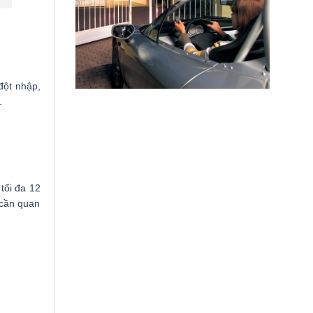
đột nhập,
.
tối đa 12
 cần quan