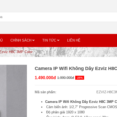
HỦ
CHÍNH SÁCH
TIN TỨC
LIÊN HỆ
 Ezviz H8C 3MP Color
Camera IP Wifi Không Dây Ezviz H8
1.490.000đ
1.990.000đ
-25%
Mã sản phẩm:
EZVIZ-H8C3
Camera IP Wifi Không Dây Ezviz H8C 3MP C
Cảm biến ảnh: 1/2,7″ Progressive Scan CMO
Độ phân giải 1920 x 1080