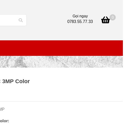
Gọi ngay
0
0783.55.77.33
C 3MP Color
MP
olor:
S