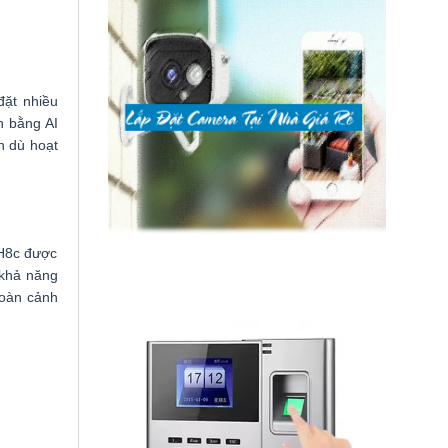
đặt nhiều
n bằng AI
h dù hoạt
 H8c được
 khả năng
toàn cảnh