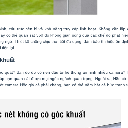
inh, cấu trúc bền bỉ và khả năng truy cập linh hoạt. Không cần lắp 
 máy có thể quan sát 360 độ không gian sống qua các chế độ phát hiệ
g ngờ. Thiết kế chống chịu thời tiết đa dạng, đảm bảo tín hiệu ổn địn
tiện lợi.
 khuất
o quát? Bạn do dự có nên đầu tư hệ thống an ninh nhiều camera?
giúp bạn quan sát được mọi ngóc ngách quan trọng. Ngoài ra, H8c có
 một camera H8c giá cả phải chăng, bạn có thể nắm bắt cả bức tranh 