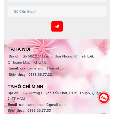
TP.HÀ NỘI
Địa chỉ
: Số 58/1277 Đường Giải Phóng, P.Thịnh Liệt,
Q.Hoàng Mai, TP.Hà Nội
Email
: cskhcamerahcm@gmail.com
Điện thoại
:
0783.55.77.33
TP.HỒ CHÍ MINH
Địa chỉ
: 967 Đường Huỳnh Tấn Phát, P.Phú Thuận, Quận
7, TP.HCM
Email
: cskhcamerahcm@gmail.com
Điện thoại
:
0783.55.77.33