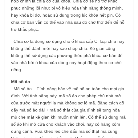
hợp chính là chìa cơ của khóa. Chìa cơ sẽ hỗ trợ khắc
phục những lỗi như: bị vô hiệu hóa tính năng thông minh,
hay khóa bị đơ, hoặc sử dụng trong lúc khóa hết pin. Có
chìa cơ bạn vẫn có thể vào nhà sau đó chờ thợ đến để hỗ
trợ khắc phục.
Chìa cơ là dòng sử dụng cho ổ khóa cấp C, loại chìa này
không thể đánh mới hay sao chép chìa. Kẻ gian cũng
không thể sử dụng các phương thức phá khóa cơ bản để
vào nhà bởi ổ khóa của dòng này hoạt động theo cơ chế
riêng.
Mã số ảo
Mã số ảo – Tính năng bảo vệ mã số an toàn cho mọi gia
đình. Với tính năng này, mã số ảo cho phép chủ nhà mở
cửa trước mặt người lạ mà không sợ lộ mã. Bằng cách gõ
dãy mã số ảo dài + mã số thật của gia đình sẽ tung hỏa
mù che mắt kẻ gian khi muốn nhìn lén. Có thể sử dụng mã
số ảo khi mở cửa cho khách vào chơi, hay có hàng xóm
đứng cạnh. Vừa khéo léo che dấu mã số thật mà cũng