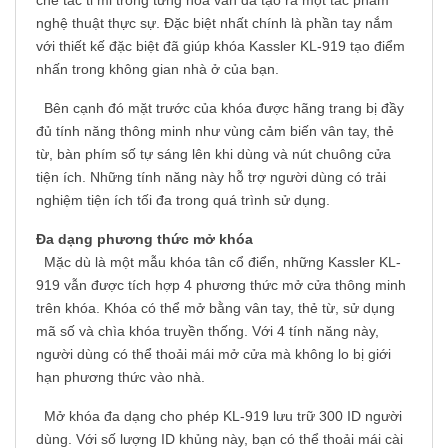
chế tác tỉ mỉ trong từng hoa van đã tạo ra một tác phẩm
nghệ thuật thực sự. Đặc biệt nhất chính là phần tay nắm
với thiết kế đặc biệt đã giúp khóa Kassler KL-919 tạo điểm
nhấn trong không gian nhà ở của bạn.
Bên cạnh đó mặt trước của khóa được hãng trang bị đầy
đủ tính năng thông minh như vùng cảm biến vân tay, thẻ
từ, bàn phím số tự sáng lên khi dùng và nút chuông cửa
tiện ích. Những tính năng này hỗ trợ người dùng có trải
nghiệm tiện ích tối đa trong quá trình sử dụng.
Đa dạng phương thức mở khóa
Mặc dù là một mẫu khóa tân cổ điển, những Kassler KL-
919 vẫn được tích hợp 4 phương thức mở cửa thông minh
trên khóa. Khóa có thể mở bằng vân tay, thẻ từ, sử dụng
mã số và chìa khóa truyền thống. Với 4 tính năng này,
người dùng có thể thoải mái mở cửa mà không lo bị giới
hạn phương thức vào nhà.
Mở khóa đa dạng cho phép KL-919 lưu trữ 300 ID người
dùng. Với số lượng ID khủng này, bạn có thể thoải mái cài