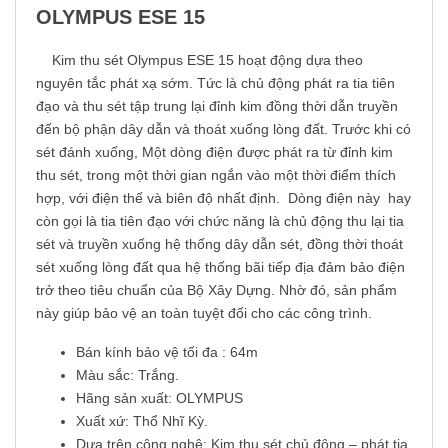
OLYMPUS ESE 15
Kim thu sét Olympus ESE 15 hoạt động dựa theo
nguyên tắc phát xạ sớm. Tức là chủ động phát ra tia tiên
đạo và thu sét tập trung lại đỉnh kim đồng thời dẫn truyền
đến bộ phận dây dẫn và thoát xuống lòng đất. Trước khi có
sét đánh xuống, Một dòng điện được phát ra từ đỉnh kim
thu sét, trong một thời gian ngắn vào một thời điểm thích
hợp, với điện thế và biên độ nhất định. Dòng điện này hay
còn gọi là tia tiên đạo với chức năng là chủ động thu lại tia
sét và truyền xuống hệ thống dây dẫn sét, đồng thời thoát
sét xuống lòng đất qua hệ thống bãi tiếp địa đảm bảo điện
trở theo tiêu chuẩn của Bộ Xây Dựng. Nhờ đó, sản phẩm
này giúp bảo vệ an toàn tuyệt đối cho các công trình.
Bán kính bảo vệ tối đa : 64m
Màu sắc: Trắng.
Hãng sản xuất: OLYMPUS
Xuất xứ: Thổ Nhĩ Kỳ.
Dựa trên công nghệ: Kim thu sét chủ động – phát tia