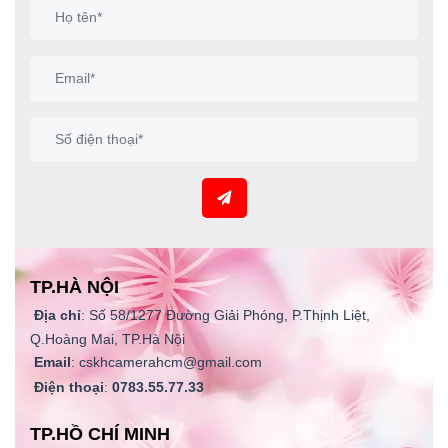
TP.HÀ NỘI
Địa chỉ
: Số 58/1277 Đường Giải Phóng, P.Thịnh Liệt,
Q.Hoàng Mai, TP.Hà Nội
Email
: cskhcamerahcm@gmail.com
Điện thoại
:
0783.55.77.33
TP.HỒ CHÍ MINH