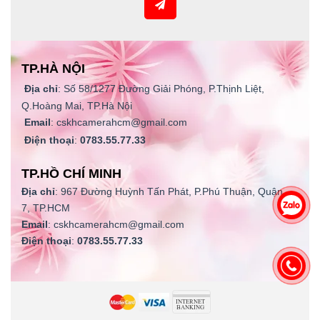
TP.HÀ NỘI
Địa chỉ
: Số 58/1277 Đường Giải Phóng, P.Thịnh Liệt,
Q.Hoàng Mai, TP.Hà Nội
Email
: cskhcamerahcm@gmail.com
Điện thoại
:
0783.55.77.33
TP.HỒ CHÍ MINH
Địa chỉ
: 967 Đường Huỳnh Tấn Phát, P.Phú Thuận, Quận
7, TP.HCM
Email
: cskhcamerahcm@gmail.com
Điện thoại
:
0783.55.77.33