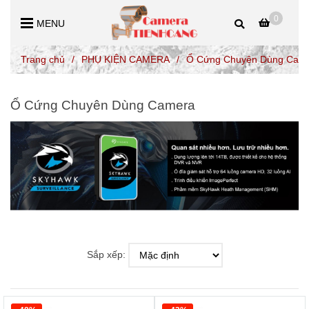
0
MENU
Trang chủ
/
PHỤ KIỆN CAMERA
/
Ổ Cứng Chuyên Dùng Cam
Ổ Cứng Chuyên Dùng Camera
Sắp xếp: