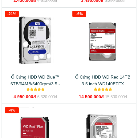
2.450.000đ
3.490.000đ
4.613.000đ
3.290.000đ
-21%
-6%
Ổ Cứng HDD WD Blue™
Ổ Cứng HDD WD Red 14TB
6TB/64MB/5400rpm/3.5 -
3.5 inch WD140EFFX
WD60EZRZ
4.950.000đ
14.500.000đ
6.320.000đ
15.500.000đ
-4%