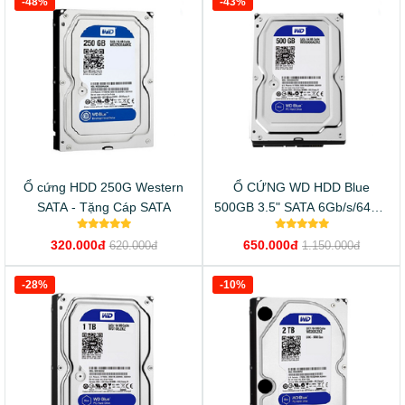
-48%
-43%
Ổ cứng HDD 250G Western
Ổ CỨNG WD HDD Blue
SATA - Tặng Cáp SATA
500GB 3.5" SATA 6Gb/s/64MB
Cache/ 5400RPM
320.000đ
650.000đ
620.000đ
1.150.000đ
-28%
-10%