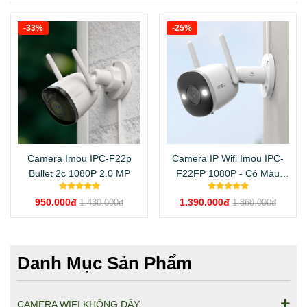
-33%
-25%
Camera Imou IPC-F22p
Camera IP Wifi Imou IPC-
Bullet 2c 1080P 2.0 MP
F22FP 1080P - Có Màu
Ban Đêm
950.000đ
1.390.000đ
1.430.000đ
1.860.000đ
Danh Mục Sản Phẩm
CAMERA WIFI KHÔNG DÂY