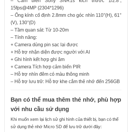
– Cảm biến Sony SNR1s kích thước 1/2.8”,
15fps@4MP (2304*1296)
– Ống kính cố định 2.8mm cho góc nhìn 110°(H), 61°
(V), 130°(D)
– Tầm quan sát: Từ 10-20m
– Tính năng:
+ Camera dùng pin sạc lại được
+ Hỗ trợ nhận diện được người với AI
+ Ghi hình kết hợp ghi âm
+ Camera Tích hợp cảm biến PIR
– Hỗ trợ nhìn đêm có màu thông minh
– Hỗ trợ lưu trữ: Hỗ trợ khe cắm thẻ nhớ đến 256GB
Bạn có thể mua thêm thẻ nhớ, phù hợp
với nhu cầu sử dụng
Khi muốn xem lại lịch sử ghi hình của thiết bị, bạn có thể
sử dụng thẻ nhớ Micro SD để lưu trữ dưới đây: