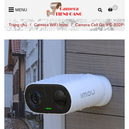
0
MENU
Trang chủ
/
Camera WiFi Imou
/
Camera Cell Go IPC-B32P-V