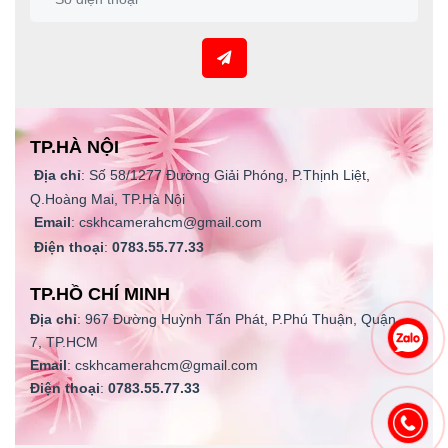
TP.HÀ NỘI
Địa chỉ
: Số 58/1277 Đường Giải Phóng, P.Thịnh Liệt,
Q.Hoàng Mai, TP.Hà Nội
Email
: cskhcamerahcm@gmail.com
Điện thoại
:
0783.55.77.33
TP.HỒ CHÍ MINH
Địa chỉ
: 967 Đường Huỳnh Tấn Phát, P.Phú Thuận, Quận
7, TP.HCM
Email
: cskhcamerahcm@gmail.com
Điện thoại
:
0783.55.77.33