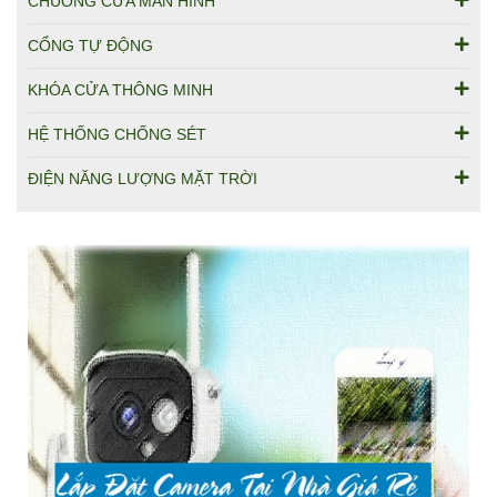
CHUÔNG CỬA MÀN HÌNH
CỔNG TỰ ĐỘNG
KHÓA CỬA THÔNG MINH
HỆ THỐNG CHỐNG SÉT
ĐIỆN NĂNG LƯỢNG MẶT TRỜI