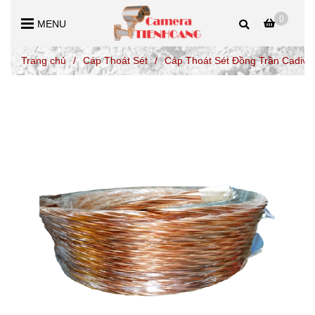
0
MENU
Trang chủ
/
Cáp Thoát Sét
/
Cáp Thoát Sét Đồng Trần Cadiv