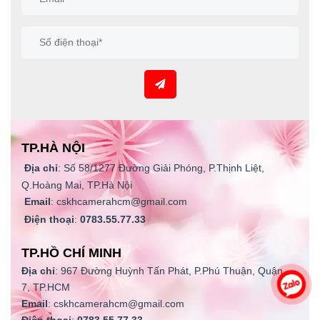
TP.HÀ NỘI
Địa chỉ
: Số 58/1277 Đường Giải Phóng, P.Thịnh Liệt,
Q.Hoàng Mai, TP.Hà Nội
Email
: cskhcamerahcm@gmail.com
Điện thoại
:
0783.55.77.33
TP.HỒ CHÍ MINH
Địa chỉ
: 967 Đường Huỳnh Tấn Phát, P.Phú Thuận, Quận
7, TP.HCM
Email
: cskhcamerahcm@gmail.com