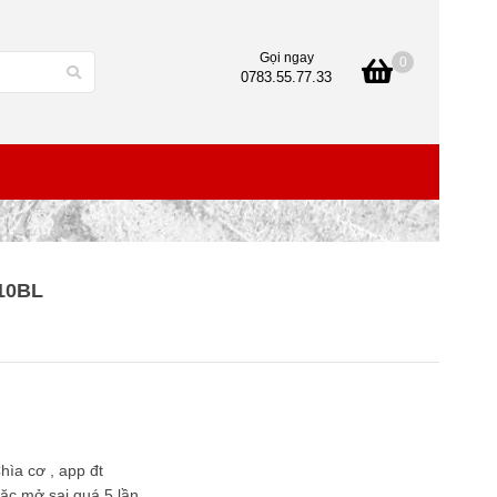
Gọi ngay
0
0783.55.77.33
410BL
hìa cơ , app đt
ặc mở sai quá 5 lần