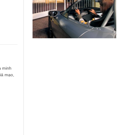
à minh
giả mạo,