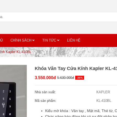
HỦ
CHÍNH SÁCH
TIN TỨC
LIÊN HỆ
ính Kapler KL-410BL
Khóa Vân Tay Cửa Kính Kapler KL-
3.550.000đ
5.630.000đ
-36%
Nhà sản xuất:
KAPLER
Mã sản phẩm:
KL-410BL
Kiểu mở khóa : Vân tay , Mật mã, Thẻ từ, C
Chức năng báo động khi có sự đột nhập ho