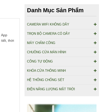
Danh Mục Sản Phẩm
CAMERA WIFI KHÔNG DÂY
TRỌN BỘ CAMERA CÓ DÂY
, App
iết, thời
MÁY CHẤM CÔNG
CHUÔNG CỬA MÀN HÌNH
CỔNG TỰ ĐỘNG
KHÓA CỬA THÔNG MINH
HỆ THỐNG CHỐNG SÉT
ĐIỆN NĂNG LƯỢNG MẶT TRỜI