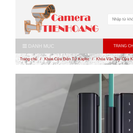
DANH MỤC
TRANG C
Trang chủ
/
Khóa Cửa Điện Tử Kapler
/
Khóa Vân Tay Cửa K