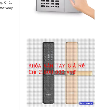
ng. Chấu
 mở xoay