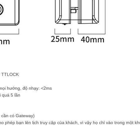
app TTLOCK
mọi hướng, độ nhạy: <2ms
 quá 5 lần
fi cần có Gateway)
phép bạn lên lịch truy cập của khách, vì vậy họ chỉ vào trong một kh