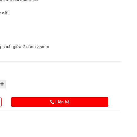
 wifi
g cách giữa 2 cánh >5mm
Liên hệ