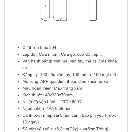
Chất liệu:Inox 304
Lắp đặt: Cửa nhôm, Cửa gỗ, cửa đố hẹp...
Vận hành bằng: Mật mã, vân tay, thẻ từ, chìa khóa
cơ
Đăng ký: 100 dấu vân tay, 100 thẻ từ, 100 mật mã
Mở rộng: APP qua điện thoại, điều khiển từ xa
Màu hoàn thiện: Màu trắng xám
Kích thước: 40x330x70mm
Nhiệt độ vận hành: -20⁰C~60⁰C
Nguồn điện: 4AA Batteries
Cảnh báo: nhập sai 5 lần, cảnh báo pin yếu (trước
15 ngày)
Đố cửa yêu cầu: >3,2cm(Dày) x >=5cm(Rộng)