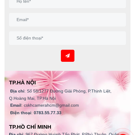
TP.HÀ NỘI
Địa chỉ
: Số 58/1277 Đường Giải Phóng, P.Thịnh Liệt,
Q.Hoàng Mai, TP.Hà Nội
Email
: cskhcamerahcm@gmail.com
Điện thoại
:
0783.55.77.33
TP.HỒ CHÍ MINH
Địa chỉ
: 967 Đường Huỳnh Tấn Phát, P.Phú Thuận, Quận