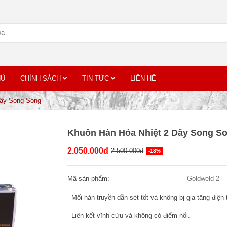
HỦ
CHÍNH SÁCH
TIN TỨC
LIÊN HỆ
Dây Song Song
Khuôn Hàn Hóa Nhiệt 2 Dây Song S
2.050.000đ
2.500.000đ
-18%
Mã sản phẩm:
Goldweld 2
- Mối hàn truyền dẫn sét tốt và không bị gia tăng điện 
- Liên kết vĩnh cửu và không có điểm nối.