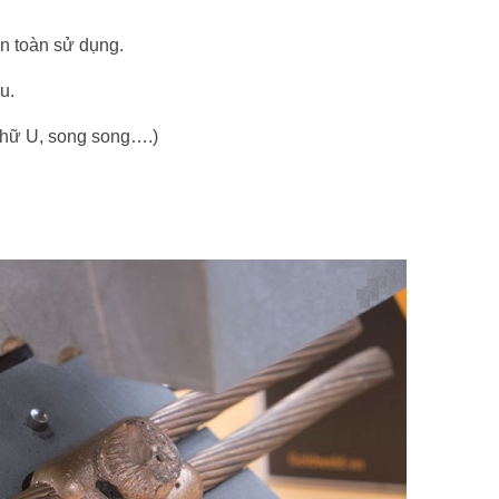
an toàn sử dụng.
u.
, chữ U, song song….)