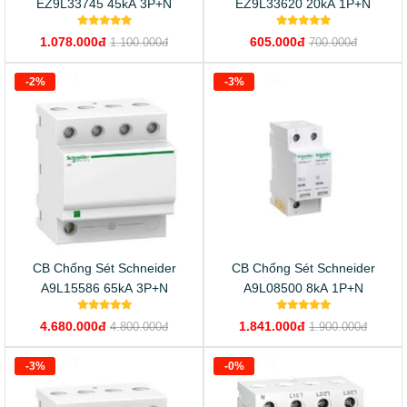
EZ9L33745 45kA 3P+N
EZ9L33620 20kA 1P+N
1.078.000đ
605.000đ
1.100.000đ
700.000đ
-2%
-3%
CB Chống Sét Schneider
CB Chống Sét Schneider
A9L15586 65kA 3P+N
A9L08500 8kA 1P+N
4.680.000đ
1.841.000đ
4.800.000đ
1.900.000đ
-3%
-0%