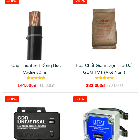
-10%
-10%
Cáp Thoát Sét Đồng Bọc
Hóa Chất Giảm Điện Trở Đất
Cadivi 50mm
GEM TVT (Việt Nam)
144.000đ
333.000đ
160.000đ
370.000đ
-10%
-7%