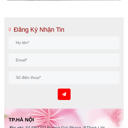
Đăng Ký Nhận Tin
TP.HÀ NỘI
Địa chỉ
: Số 58/1277 Đường Giải Phóng, P.Thịnh Liệt,