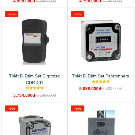
4.508.000đ
4.794.000đ
4.900.000đ
5.100.000đ
-6%
-8%
Thiết Bị Đếm Sét Cirprotec
Thiết Bị Đếm Sét Paratonners
CDR 401
5.888.000đ
6.400.000đ
5.734.000đ
6.100.000đ
-5%
-5%