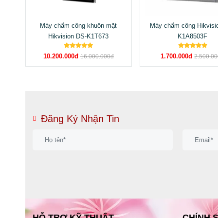
Máy chấm công khuôn mặt
Máy chấm công Hikvisi
Hikvision DS-K1T673
K1A8503F
10.200.000đ
1.700.000đ
16.000.000đ
2.500.0
Đăng Ký Nhận Tin
HỖ TRỢ KỸ THUẬT
CHÍNH 