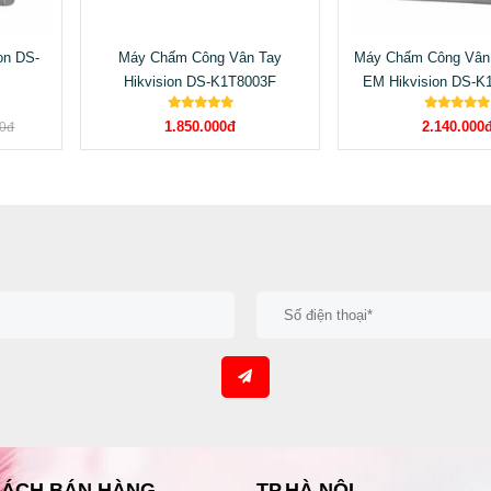
on DS-
Máy Chấm Công Vân Tay
Máy Chấm Công Vân 
Hikvision DS-K1T8003F
EM Hikvision DS-
1.850.000đ
2.140.000
00đ
SÁCH BÁN HÀNG
TP.HÀ NỘI