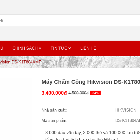
HỦ
CHÍNH SÁCH
TIN TỨC
LIÊN HỆ
vision DS-K1T804AMF
Máy Chấm Công Hikvision DS-K1T8
3.400.000đ
4.500.000đ
-24%
Nhà sản xuất:
HIKVISION
Mã sản phẩm:
DS-K1T804
– 3.000 dấu vân tay, 3.000 thẻ và 100.000 lưu trữ
– Đầu đọc thẻ tích hợp cho thẻ Mifare1