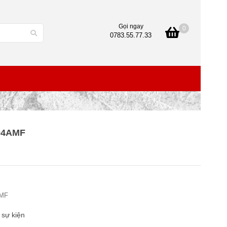
Gọi ngay
0
0783.55.77.33
04AMF
AMF
 sự kiện