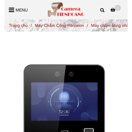
0
MENU
Trang chủ
/
Máy Chấm Công Hikvision
/
Máy chấm công nhận