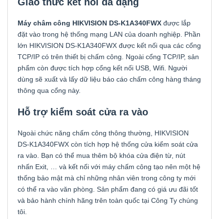
Giao thức kết nối đa dạng
Máy châm công HIKVISION
DS-K1A340FWX
được lắp
đặt vào trong hệ thống mạng LAN của doanh nghiệp. Phần
lớn HIKVISION DS-K1A340FWX được kết nối qua các cổng
TCP/IP có trên thiết bị chấm công. Ngoài cổng TCP/IP, sản
phẩm còn được tích hợp cổng kết nối USB, Wifi. Người
dùng sẽ xuất và lấy dữ liệu báo cáo chấm công hàng tháng
thông qua cổng này.
Hỗ trợ kiểm soát cửa ra vào
Ngoài chức năng chấm công thông thường, HIKVISION
DS-K1A340FWX còn tích hợp hệ thống cửa kiểm soát cửa
ra vào. Bạn có thể mua thêm bộ
khóa cửa điện từ
, nút
nhấn Exit, … và kết nối với máy chấm công tạo nên một hệ
thống bảo mật mà chỉ những nhân viên trong công ty mới
có thể ra vào văn phòng. Sản phẩm đang có giá ưu đãi tốt
và bảo hành chính hãng trên toàn quốc tại Công Ty chúng
tôi.