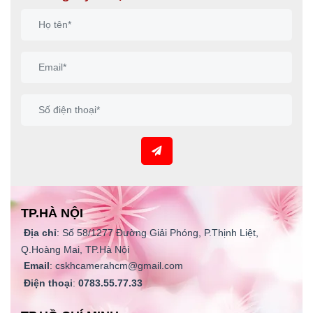
TP.HÀ NỘI
Địa chỉ
: Số 58/1277 Đường Giải Phóng, P.Thịnh Liệt,
Q.Hoàng Mai, TP.Hà Nội
Email
: cskhcamerahcm@gmail.com
Điện thoại
:
0783.55.77.33