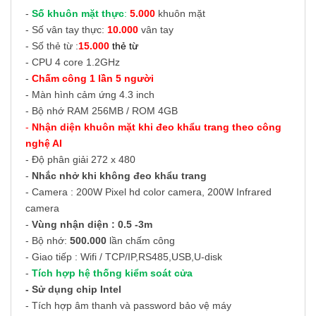
-
Số khuôn mặt thực
:
5.000
khuôn mặt
- Số vân tay thực:
10.000
vân tay
- Số thẻ từ :
15.000
thẻ từ
- CPU 4 core 1.2GHz
-
Chấm công 1 lần 5 người
- Màn hình cảm ứng 4.3 inch
- Bộ nhớ RAM 256MB / ROM 4GB
-
Nhận diện khuôn mặt khi đeo khẩu trang theo công
nghệ AI
- Độ phân giải 272 x 480
-
Nhắc nhở khi không đeo khẩu trang
- Camera : 200W Pixel hd color camera, 200W Infrared
camera
-
Vùng nhận diện : 0.5 -3m
- Bộ nhớ:
500.000
lần chấm công
- Giao tiếp : Wifi / TCP/IP,RS485,USB,U-disk
-
Tích hợp hệ thống kiểm soát cửa
- Sử dụng chip Intel
- Tích hợp âm thanh và password bảo vệ máy