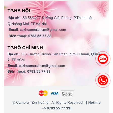
TP.HÀ NỘI
Địa chỉ
: Số 58/1277 Đường Giải Phóng, P.Thịnh Liệt,
Q.Hoàng Mai, TP.Hà Nội
Email
: cskhcamerahcm@gmail.com
Điện thoại
:
0783.55.77.33
TP.HỒ CHÍ MINH
Địa chỉ
: 967 Đường Huỳnh Tấn Phát, P.Phú Thuận, Quận
7, TP.HCM
Email
: cskhcamerahcm@gmail.com
Điện thoại
:
0783.55.77.33
©
Camera Tiến Hoàng
- All Rights Reserved -
[ Hotline
=> 0783 55 77 33]