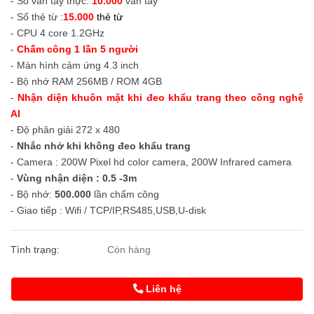
- Số vân tay thực:
10.000
vân tay
- Số thẻ từ :
15.000
thẻ từ
- CPU 4 core 1.2GHz
-
Chấm công 1 lần 5 người
- Màn hình cảm ứng 4.3 inch
- Bộ nhớ RAM 256MB / ROM 4GB
-
Nhận diện khuôn mặt khi đeo khẩu trang theo công nghệ
AI
- Độ phân giải 272 x 480
-
Nhắc nhở khi không đeo khẩu trang
- Camera : 200W Pixel hd color camera, 200W Infrared camera
-
Vùng nhận diện : 0.5 -3m
- Bộ nhớ:
500.000
lần chấm công
- Giao tiếp : Wifi / TCP/IP,RS485,USB,U-disk
Tình trạng:
Còn hàng
Liên hệ