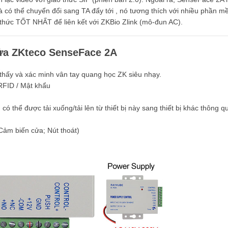
à có thể chuyển đổi sang TA đẩy tới , nó tương thích với nhiều phần 
 thức TỐT NHẤT để liên kết với ZKBio Zlink (mô-đun AC).
ửa ZKteco SenseFace 2A
hấy và xác minh vân tay quang học ZK siêu nhạy.
RFID / Mật khẩu
ó thể được tải xuống/tải lên từ thiết bị này sang thiết bị khác thông q
Cảm biến cửa; Nút thoát)