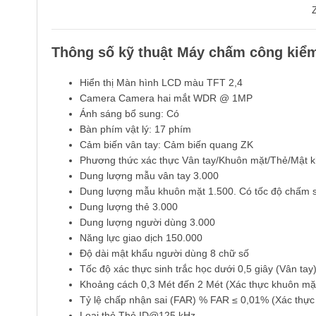
Thông số kỹ thuật Máy chấm công kiể
Hiển thị Màn hình LCD màu TFT 2,4
Camera Camera hai mắt WDR @ 1MP
Ánh sáng bổ sung: Có
Bàn phím vật lý: 17 phím
Cảm biến vân tay: Cảm biến quang ZK
Phương thức xác thực Vân tay/Khuôn mặt/Thẻ/Mật kh
Dung lượng mẫu vân tay 3.000
Dung lượng mẫu khuôn mặt 1.500. Có tốc độ chấm s
Dung lượng thẻ 3.000
Dung lượng người dùng 3.000
Năng lực giao dịch 150.000
Độ dài mật khẩu người dùng 8 chữ số
Tốc độ xác thực sinh trắc học dưới 0,5 giây (Vân tay
Khoảng cách 0,3 Mét đến 2 Mét (Xác thực khuôn mặ
Tỷ lệ chấp nhận sai (FAR) % FAR ≤ 0,01% (Xác thực
Loại thẻ Thẻ ID@125 kHz