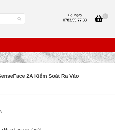
Gọi ngay
0
0783.55.77.33
enseFace 2A Kiểm Soát Ra Vào
A
 khẩu trang xa 2 mét.