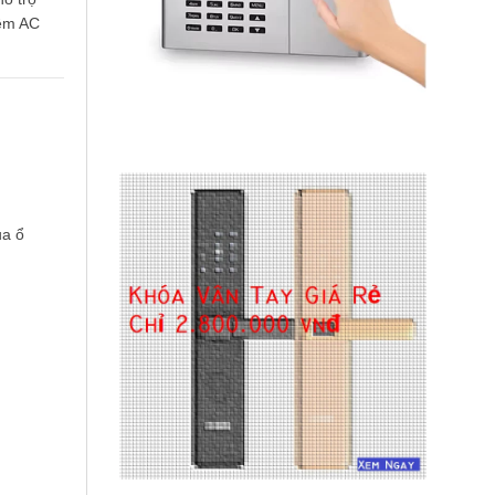
mềm AC
ua ổ