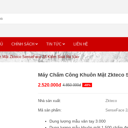
HỦ
CHÍNH SÁCH
TIN TỨC
LIÊN HỆ
 Mặt Zkteco SenseFace 2A Kiểm Soát Ra Vào
Máy Chấm Công Khuôn Mặt Zkteco S
2.520.000đ
4.850.000đ
-48%
Nhà sản xuất:
Zkteco
Mã sản phẩm:
SenseFace 2
Dung lượng mẫu vân tay 3.000
Dung lượng mẫu khuôn mặt 1.500 chấm đeo