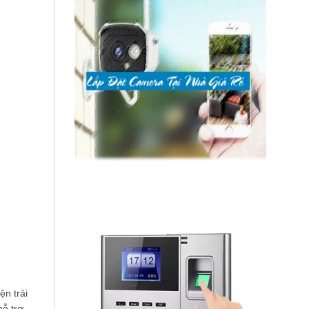
ện trải
hỗ trợ