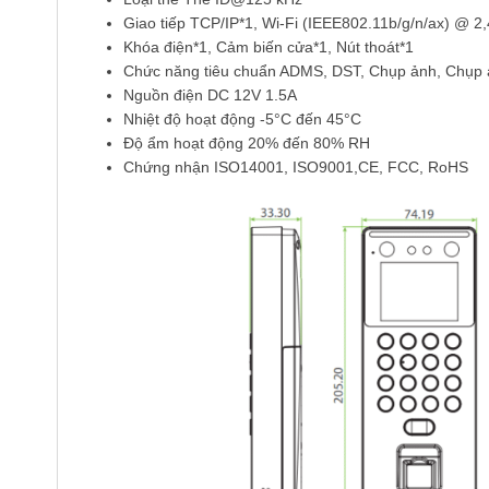
Giao tiếp TCP/IP*1, Wi-Fi (IEEE802.11b/g/n/ax) @ 2
Khóa điện*1, Cảm biến cửa*1, Nút thoát*1
Chức năng tiêu chuẩn ADMS, DST, Chụp ảnh, Chụp ản
Nguồn điện DC 12V 1.5A
Nhiệt độ hoạt động -5°C đến 45°C
Độ ẩm hoạt động 20% ​​đến 80% RH
Chứng nhận ISO14001, ISO9001,CE, FCC, RoHS