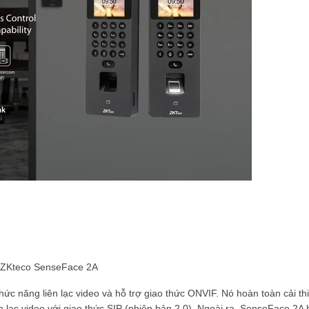
ZKteco SenseFace 2A
ức năng liên lạc video và hỗ trợ giao thức ONVIF. Nó hoàn toàn cải thi
ên lạc video với giao thức SIP (phiên bản 2.0). Ngoài ra, SenseFace 2A 