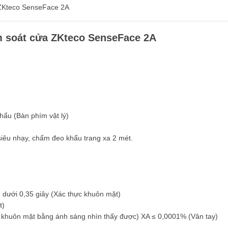
ZKteco SenseFace 2A
m soát cửa ZKteco SenseFace 2A
ẩu (Bàn phím vật lý)
iêu nhạy, chấm đeo khẩu trang xa 2 mét.
) dưới 0,35 giây (Xác thực khuôn mặt)
t)
 khuôn mặt bằng ánh sáng nhìn thấy được) XA ≤ 0,0001% (Vân tay)