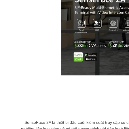
SenseFace 2A là thiết bị đầu cuối kiểm soát truy cập có ch
nghiệm liên lạc video và có thể tương thích với dàn lạnh li