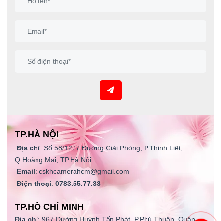
TP.HÀ NỘI
Địa chỉ
: Số 58/1277 Đường Giải Phóng, P.Thịnh Liệt,
Q.Hoàng Mai, TP.Hà Nội
Email
: cskhcamerahcm@gmail.com
Điện thoại
:
0783.55.77.33
TP.HỒ CHÍ MINH
Địa chỉ
: 967 Đường Huỳnh Tấn Phát, P.Phú Thuận, Quận