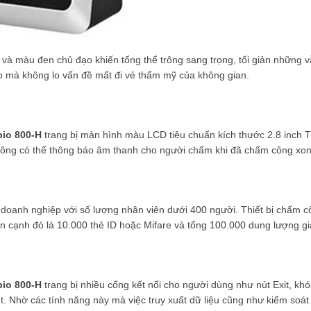
và màu đen chủ đạo khiến tổng thể trông sang trọng, tối giản những v
nào mà không lo vấn đề mất đi vẻ thẩm mỹ của không gian.
bio 800-H
trang bị màn hình màu LCD tiêu chuẩn kích thước 2.8 inch 
công có thể thông báo âm thanh cho người chấm khi đã chấm công xo
a doanh nghiệp với số lượng nhân viên dưới 400 người. Thiết bị chấm c
n cạnh đó là 10.000 thẻ ID hoặc Mifare và tổng 100.000 dung lượng gi
bio 800-H
trang bị nhiều cổng kết nối cho người dùng như nút Exit, khó
. Nhờ các tính năng này mà việc truy xuất dữ liệu cũng như kiểm soát