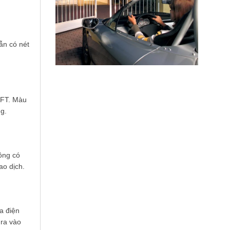
ẫn có nét
TFT. Màu
ng.
ông có
ao dịch.
a điện
 ra vào