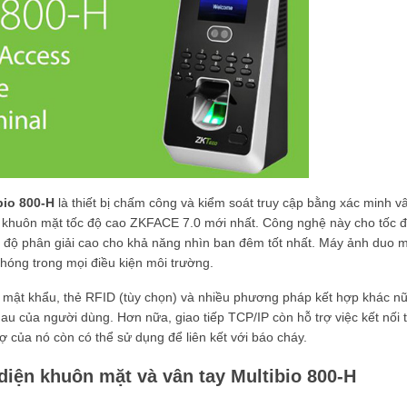
bio 800-H
là thiết bị chấm công và kiểm soát truy cập bằng xác minh v
n khuôn mặt tốc độ cao ZKFACE 7.0 mới nhất. Công nghệ này cho tốc 
có độ phân giải cao cho khả năng nhìn ban đêm tốt nhất. Máy ảnh duo 
hóng trong mọi điều kiện môi trường.
y, mật khẩu, thẻ RFID (tùy chọn) và nhiều phương pháp kết hợp khác n
 của người dùng. Hơn nữa, giao tiếp TCP/IP còn hỗ trợ việc kết nối 
 của nó còn có thể sử dụng để liên kết với báo cháy.
diện khuôn mặt và vân tay Multibio 800-H