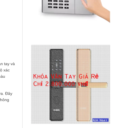
ân tay và
độ xác
màu
ữa. Đây
thông