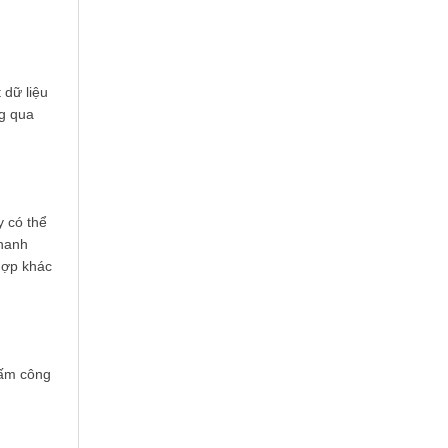
 dữ liệu
ng qua
 có thể
nhanh
hợp khác
hấm công