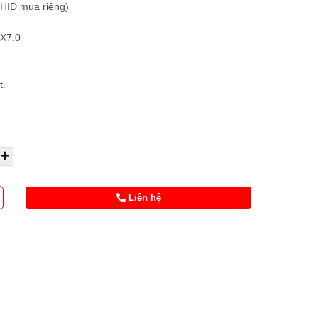
/HID mua riêng)
VX7.0
t.
Liên hệ