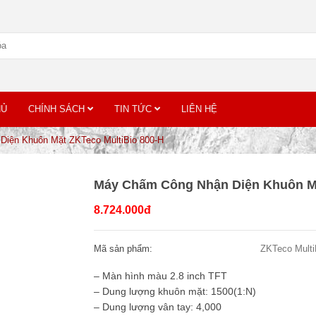
HỦ
CHÍNH SÁCH
TIN TỨC
LIÊN HỆ
iện Khuôn Mặt ZKTeco MultiBio 800-H
Máy Chấm Công Nhận Diện Khuôn Mặ
8.724.000đ
Mã sản phẩm:
ZKTeco Multi
– Màn hình màu 2.8 inch TFT
– Dung lượng khuôn mặt: 1500(1:N)
– Dung lượng vân tay: 4,000