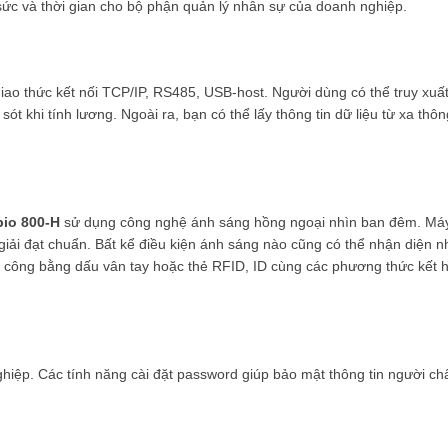
 sức và thời gian cho bộ phận quản lý nhân sự của doanh nghiệp.
giao thức kết nối TCP/IP, RS485, USB-host. Người dùng có thể truy xuất
 sót khi tính lương. Ngoài ra, bạn có thể lấy thông tin dữ liệu từ xa thô
bio 800-H
sử dụng công nghệ ánh sáng hồng ngoại nhìn ban đêm. Máy
iải đạt chuẩn. Bất kể điều kiện ánh sáng nào cũng có thể nhận diện 
m công bằng dấu vân tay hoặc thẻ RFID, ID cùng các phương thức kết 
iệp. Các tính năng cài đặt password giúp bảo mật thông tin người c