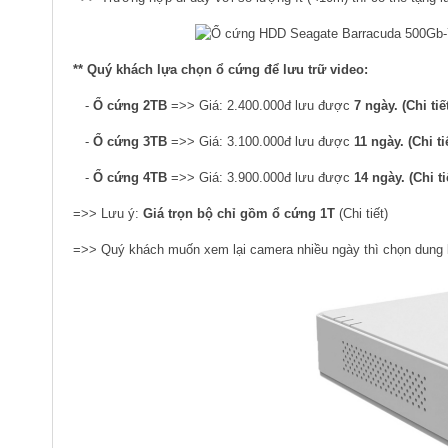
** Quý khách lựa chọn ổ cứng để lưu trữ video:
-
Ổ cứng 2TB
=>> Giá: 2.400.000đ lưu được
7 ngày. (Chi tiế
-
Ổ cứng 3TB
=>> Giá: 3.100.000đ lưu được
11 ngày. (Chi ti
-
Ổ cứng 4TB
=>> Giá: 3.900.000đ lưu được
14 ngày. (Chi ti
=>> Lưu ý:
Giá trọn bộ chỉ gồm ổ cứng 1T
(Chi tiết)
=>> Quý khách muốn xem lại camera nhiều ngày thì chọn dung l