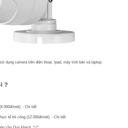
ử dụng camera trên điện thoại, Ipad, máy tính bàn và laptop.
ì ?
000đ/mét). - Chi tiết
 tế thi công (12.000đ/mét). - Chi tiết
uôn cho Quý khách. ^-^'