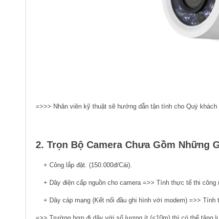
=>>> Nhân viên kỹ thuật sẽ hướng dẫn tận tình cho Quý khách s
2. Trọn Bộ Camera Chưa Gồm Những G
+ Công lắp đặt. (150.000đ/Cái).
+ Dây điện cấp nguồn cho camera =>> Tính thực tế thi công (6.
+ Dây cáp mạng (Kết nối đầu ghi hình với modem) =>> Tính thực
=>> Trường hợp đi dây với số lượng ít (<10m) thì có thể tặng l