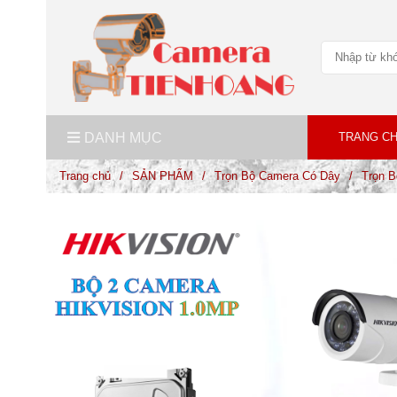
DANH MỤC
TRANG C
Trang chủ
/
SẢN PHẨM
/
Trọn Bộ Camera Có Dây
/
Trọn B