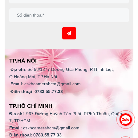
TP.HÀ NỘI
Địa chỉ
: Số 58/1277 Đường Giải Phóng, P.Thịnh Liệt,
Q.Hoàng Mai, TP.Hà Nội
Email
: cskhcamerahcm@gmail.com
Điện thoại
:
0783.55.77.33
TP.HỒ CHÍ MINH
Địa chỉ
: 967 Đường Huỳnh Tấn Phát, P.Phú Thuận, Quận
7, TP.HCM
Email
: cskhcamerahcm@gmail.com
Điện thoại
:
0783.55.77.33