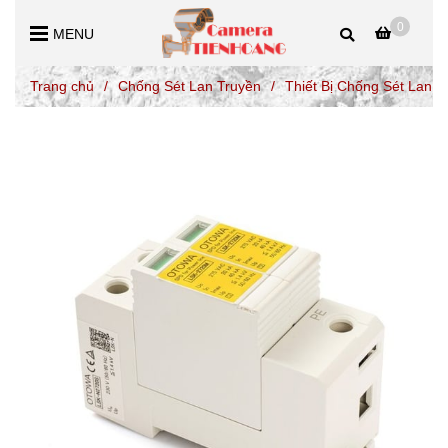
0
MENU
Trang chủ
/
Chống Sét Lan Truyền
/
Thiết Bị Chống Sét La