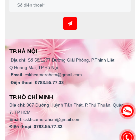
TP.HÀ NỘI
Địa chỉ
: Số 58/1277 Đường Giải Phóng, P.Thịnh Liệt,
Q.Hoàng Mai, TP.Hà Nội
Email
: cskhcamerahcm@gmail.com
Điện thoại
:
0783.55.77.33
TP.HỒ CHÍ MINH
Địa chỉ
: 967 Đường Huỳnh Tấn Phát, P.Phú Thuận, Quận
7, TP.HCM
Email
: cskhcamerahcm@gmail.com
Điện thoại
:
0783.55.77.33