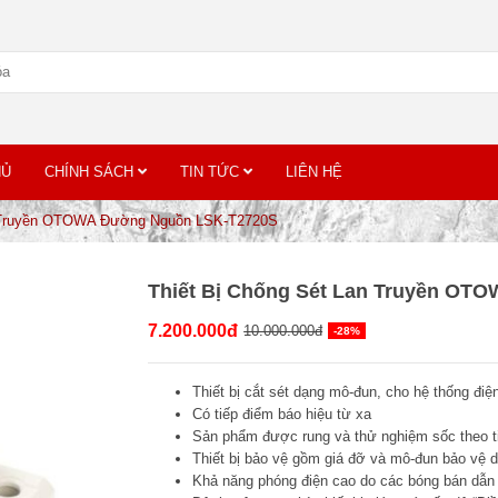
HỦ
CHÍNH SÁCH
TIN TỨC
LIÊN HỆ
n Truyền OTOWA Đường Nguồn LSK-T2720S
Thiết Bị Chống Sét Lan Truyền O
7.200.000đ
10.000.000đ
-28%
Thiết bị cắt sét dạng mô-đun, cho hệ thống điệ
Có tiếp điểm báo hiệu từ xa
Sản phẩm được rung và thử nghiệm sốc theo t
Thiết bị bảo vệ gồm giá đỡ và mô-đun bảo vệ
Khả năng phóng điện cao do các bóng bán dẫn