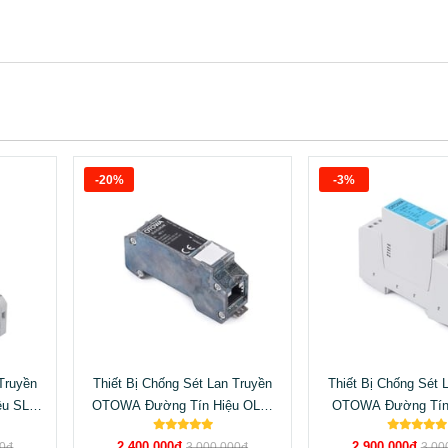
-20%
-3%
 Truyền
Thiết Bị Chống Sét Lan Truyền
Thiết Bị Chống Sét 
u SL-
OTOWA Đường Tín Hiệu OLA-
OTOWA Đường Tín 
CLDRJ48
RM30S
2.400.000đ
2.900.000đ
00đ
3.000.000đ
3.00