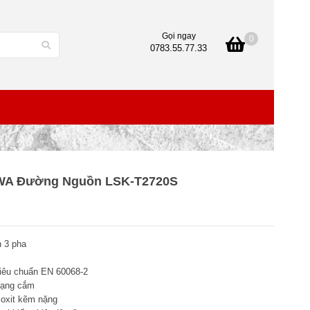
Gọi ngay
0
0783.55.77.33
TOWA Đường Nguồn LSK-T2720S
n 3 pha
iêu chuẩn EN 60068-2
 dạng cắm
 oxit kẽm nặng