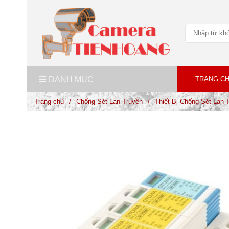
DANH MỤC
TRANG C
Trang chủ
/
Chống Sét Lan Truyền
/
Thiết Bị Chống Sét La