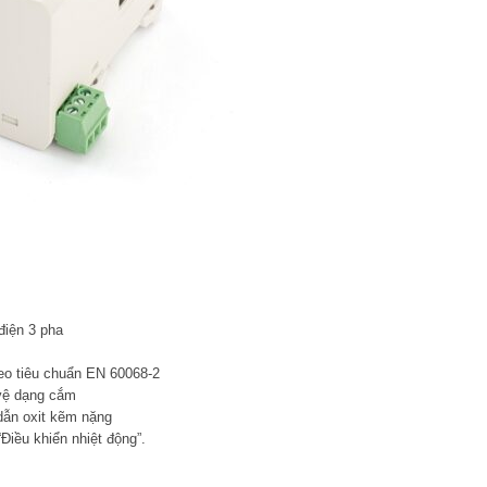
điện 3 pha
eo tiêu chuẩn EN 60068-2
 vệ dạng cắm
dẫn oxit kẽm nặng
“Điều khiển nhiệt động”.