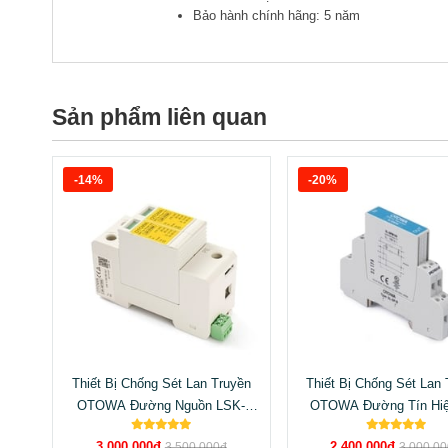
Bảo hành chính hãng: 5 năm
Sản phẩm liên quan
-14%
-20%
Thiết Bị Chống Sét Lan Truyền
Thiết Bị Chống Sét Lan
OTOWA Đường Nguồn LSK-
OTOWA Đường Tín Hiệ
N2720S
SPM180
3.000.000đ
2.400.000đ
3.500.000đ
3.000.0