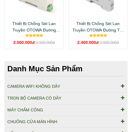
Thiết Bị Chống Sét Lan
Thiết Bị Chống Sét Lan
Truyền OTOWA Đường
Truyền OTOWA Đường Tín
Nguồn LSK-N2720S
Hiệu SL-SPM180
3.000.000đ
2.400.000đ
3.500.000đ
3.000.000đ
Danh Mục Sản Phẩm
CAMERA WIFI KHÔNG DÂY
TRỌN BỘ CAMERA CÓ DÂY
MÁY CHẤM CÔNG
CHUÔNG CỬA MÀN HÌNH