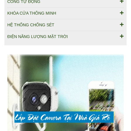
CỔNG TỰ ĐỘNG
KHÓA CỬA THÔNG MINH
HỆ THỐNG CHỐNG SÉT
ĐIỆN NĂNG LƯỢNG MẶT TRỜI