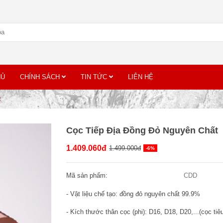
HỦ
CHÍNH SÁCH
TIN TỨC
LIÊN HỆ
t
Cọc Tiếp Địa Đồng Đỏ Nguyên Chất
1.409.060đ
1.499.000đ
-6%
Mã sản phẩm:
CDD
- Vật liệu chế tạo: đồng đỏ nguyên chất 99.9%
- Kích thước thân cọc (phi): D16, D18, D20,...(cọc t