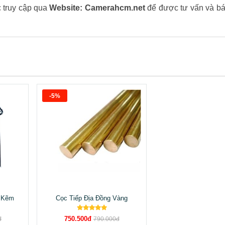
 truy cập qua
Website: Camerahcm.net
để được tư vấn và báo
-5%
ạ Kẽm
Cọc Tiếp Địa Đồng Vàng
750.500đ
đ
790.000đ