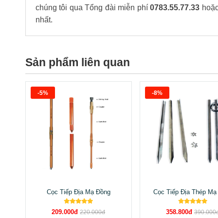
chúng tôi qua Tổng đài miễn phí
0783.55.77.33
hoặc
nhất.
Sản phẩm liên quan
-5%
-8%
Cọc Tiếp Địa Mạ Đồng
Cọc Tiếp Địa Thép M
209.000đ
358.800đ
220.000đ
390.000