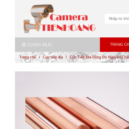
DANH MỤC
TRANG C
Trang chủ
/
Cọc tiếp địa
/
Cọc Tiếp Địa Đồng Đỏ Nguyên Chấ