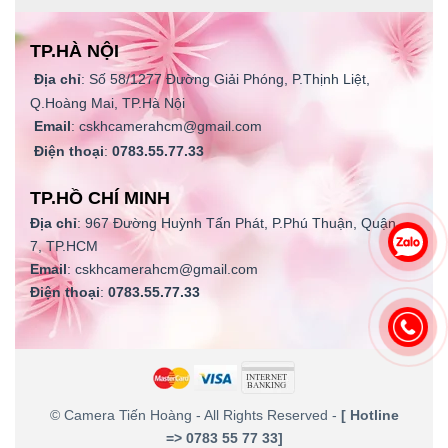
TP.HÀ NỘI
Địa chỉ
: Số 58/1277 Đường Giải Phóng, P.Thịnh Liệt,
Q.Hoàng Mai, TP.Hà Nội
Email
: cskhcamerahcm@gmail.com
Điện thoại
:
0783.55.77.33
TP.HỒ CHÍ MINH
Địa chỉ
: 967 Đường Huỳnh Tấn Phát, P.Phú Thuận, Quận
7, TP.HCM
Email
: cskhcamerahcm@gmail.com
Điện thoại
:
0783.55.77.33
©
Camera Tiến Hoàng
- All Rights Reserved -
[ Hotline
=> 0783 55 77 33]