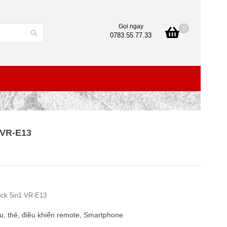
Gọi ngay
0
0783.55.77.33
 VR-E13
lock 5in1 VR-E13
, thẻ, điều khiển remote, Smartphone