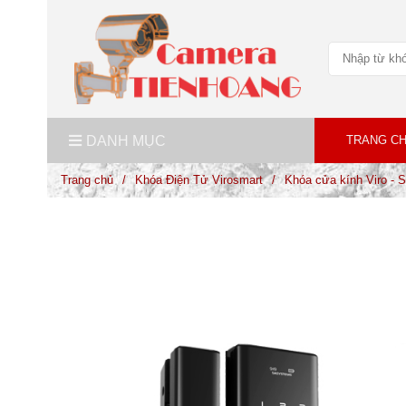
DANH MỤC
TRANG C
Trang chủ
/
Khóa Điện Tử Virosmart
/
Khóa cửa kính Viro - 