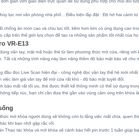
ế đơn giản vớn giao diện trực quan dễ sử dụng phù hợp cho mội đối tư
ủy lực nơi văn phòng nhà phố... Điều kiện lắp đặt : Độ hở hai cánh t
hất chống ăn mòn cao và chịu lực tốt, kẽm hơn kim có ứng dụng cao tro
o cấp trên thế giới lựa chọn để tạo ra những sản phẩm tốt nhất của họ
iro VR-E13
 dùng vân tay, mật mã hoặc thẻ từ làm phương thức mở cửa, riêng với
. Tất cả những tính năng này làm năng thêm độ bảo mật bảo vệ cho 
ầu đọc Live Scan hiện đại - công nghệ đọc vân tay thế hệ mới nhất
n việc làm giả vân tay để mở cửa rất khó - độ bảo mật tuyệt đối.
 bảo mất rất tối ưu, thẻ được thiết kế thông minh có thể sử dụng tro
ông tiếp xúc, bạn chỉ cần đưa thẻ gần vào vùng cảm ứng trên khóa là
sống
hức mở khóa người dùng sẽ không còn lo lắng việc mất chìa, quen th
ác khi bạn nhỡ gặp rắc rối.
lần Thao tác khóa và mở khóa sẽ cảnh báo hết pin trước 1 tuần giúp b