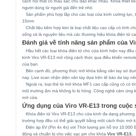
cách nội thất có mầu sắc chủ đạo khác nhau. Khóa thiết k
người dùng từ người già đến trẻ nhỏ.
Sản phẩm phù hợp lắp cho các loại cửa kính cường lực, th
15mm
Chất liệu kẽm hợp kim là loại chất liệu cao cấp có tính c
sống và là nguyên liệu mà các thương hiệu khóa điện tử ca
Đánh giá về tính năng sản phẩm của V
Hầu hết các loại khóa điện tử cho cửa kính hiện nay đều
kính Viro VR-E13
mở rộng cách thức qua điều khiển remote
của bạn
Bên cạnh đó, phương thức mở khóa bằng vân tay sử dụng đ
nay. Live scan nhận diện vân tay dựa trên tế báo da tay nê
Ngoài ra, loại thẻ tử mở khóa MF1 cao cấp cũng có có tính
môi trường ẩm mà không lo bị hỏng. Công nghệ cảm ứng kh
mở cửa.
Ứng dụng của
Viro VR-E13
trong cuộc 
Khóa điện tử
Viro VR-E13
cho cửa kính đa dạng phương t
trường hợp đều có thể giải quyết bằng một cách thức mở kh
Điện áp 6V (Pin 4x 4x) với Thời lượng pin hỗ trợ 10.000 
động và chuẩn bị cho việc sạc pin cho
khóa
Viro VR-E13
.