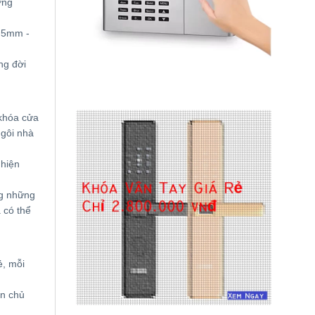
ợng
ừ 5mm -
ng đời
khóa cửa
ngôi nhà
 hiện
ng những
 có thể
ẻ, mỗi
ạn chủ