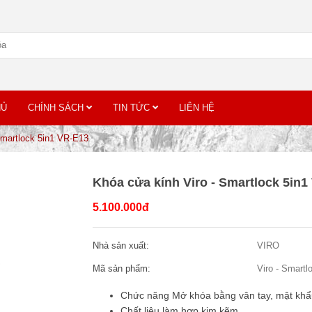
HỦ
CHÍNH SÁCH
TIN TỨC
LIÊN HỆ
Smartlock 5in1 VR-E13
Khóa cửa kính Viro - Smartlock 5in1
5.100.000đ
Nhà sản xuất:
VIRO
Mã sản phẩm:
Viro - Smart
Chức năng Mở khóa bằng vân tay, mật khẩu
Chất liệu làm hợp kim kẽm