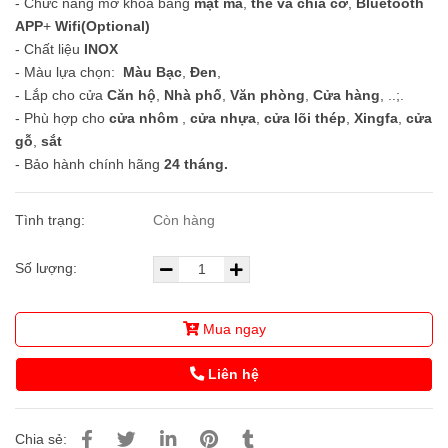
- Chức năng mở khóa bằng
mật mã
,
thẻ và chìa cơ
,
Bluetooth
APP
+
Wifi(Optional)
- Chất liệu
INOX
- Màu lựa chọn:
Màu Bạc
,
Đen
,
- Lắp cho cửa
Căn hộ
,
Nhà phố
,
Văn phòng
,
Cửa hàng
, ..;.
- Phù hợp cho
cửa nhôm
,
cửa nhựa
,
cửa lõi thép
,
Xingfa
,
cửa
gỗ
,
sắt
- Bảo hành chính hãng
24 tháng.
Tình trạng:
Còn hàng
Số lượng:
Mua ngay
Liên hệ
Chia sẻ: