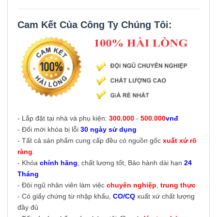
Cam Kết Của Công Ty Chúng Tôi:
- Lắp đặt tại nhà và phụ kiện:
300.000
-
500.000
vnđ
- Đổi mới khóa bị lỗi
30 ngày sử dụng
- Tất cả sản phẩm cung cấp đều có nguồn gốc
xuất xứ rõ
ràng
.
- Khóa
chính hãng
, chất lượng tốt, Bảo hành dài hạn
24
Tháng
- Đội ngũ nhân viên làm việc
chuyên nghiệp
,
trung thực
- Có giấy chứng từ nhập khẩu,
CO/CQ
xuất xứ chất lượng
đầy đủ