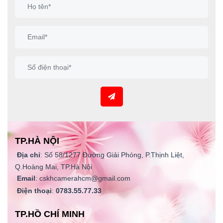
TP.HÀ NỘI
Địa chỉ
: Số 58/1277 Đường Giải Phóng, P.Thịnh Liệt,
Q.Hoàng Mai, TP.Hà Nội
Email
: cskhcamerahcm@gmail.com
Điện thoại
:
0783.55.77.33
TP.HỒ CHÍ MINH