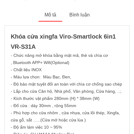
Mô tả
Bình luận
Khóa cửa xingfa Viro-Smartlock 6in1
VR-S31A
- Chức năng mở khóa bằng mật mã, thẻ và chìa cơ
, Bluetooth APP+ Wifi(Optional)
- Chất liệu INOX
- Màu lựa chọn: Màu Bạc, Đen,
- Độ bảo mật tuyệt đối an toàn với chìa cơ chống sao chép
- Lắp cho cửa Căn hộ, Nhà phố, Văn phòng, Cửa hàng, ..;.
- Kích thước vật phẩm 280mm (H) * 38mm (W)
- Đố cửa : dày 30mm , rộng 55mm
- Phù hợp cho cửa nhôm , cửa nhựa, cửa lõi thép, Xingfa,
cửa gỗ, sắt ......(Cửa mở hoặc cửa lùa )
- Độ ẩm làm việc 10 ~ 95%