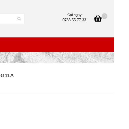
Gọi ngay
0
0783.55.77.33
R-G11A