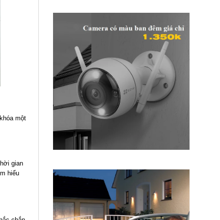
 khóa một
hời gian
ìm hiểu
chắc chắn