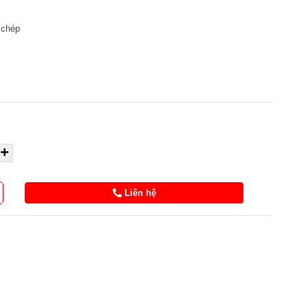
 chép
Liên hệ