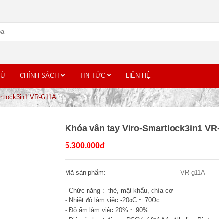
HỦ
CHÍNH SÁCH
TIN TỨC
LIÊN HỆ
artlock3in1 VR-G11A
Khóa vân tay Viro-Smartlock3in1 V
5.300.000đ
Mã sản phẩm:
VR-g11A
- Chức năng : thẻ, mật khẩu, chìa cơ
- Nhiệt độ làm việc -20oC ~ 70Oc
- Độ ẩm làm việc 20% ~ 90%