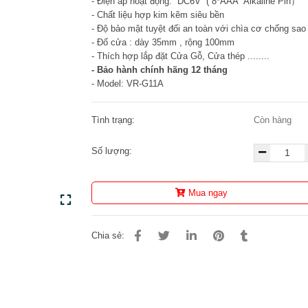
- Điện áp hoạt động: DC6V ( 8*AAA Alkaline Pin）
- Chất liệu hợp kim kẽm siêu bền
- Độ bảo mật tuyệt đối an toàn với chìa cơ chống sao
- Đố cửa : dày 35mm , rộng 100mm
- Thích hợp lắp đặt Cửa Gỗ, Cửa thép ........
- Bảo hành chính hãng 12 tháng
- Model: VR-G11A
Tình trạng:
Còn hàng
Số lượng:
Mua ngay
Chia sẻ: