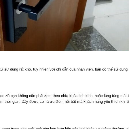
 tử sử dụng rất khó, tuy nhiên với chỉ dẫn của nhân viên, bạn có thể sử dụng
 do đó bạn không cần phải đem theo chìa khóa lỉnh kỉnh, hoặc lúng túng mất t
kiệm thời gian. Đây được coi là ưu điểm nổi bật mà khách hàng yêu thích khi t
sang trọng cho ngôi nhà của bạn hơn hẳn các loại khóa cơ thông thường, 