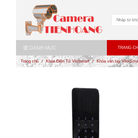
DANH MỤC
TRANG C
Trang chủ
/
Khóa Điện Tử Virosmart
/
Khóa vân tay Viro-Sm