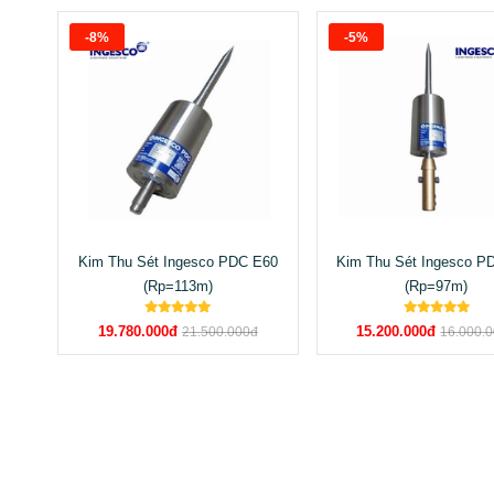
-8%
-5%
Kim Thu Sét Ingesco PDC E60
Kim Thu Sét Ingesco P
(Rp=113m)
(Rp=97m)
19.780.000đ
15.200.000đ
21.500.000đ
16.000.