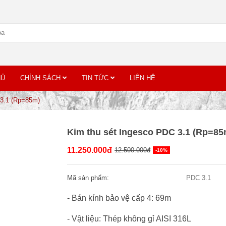
HỦ
CHÍNH SÁCH
TIN TỨC
LIÊN HỆ
 3.1 (Rp=85m)
Kim thu sét Ingesco PDC 3.1 (Rp=85
11.250.000đ
12.500.000đ
-10%
Mã sản phẩm:
PDC 3.1
- Bán kính bảo vệ cấp 4: 69m
- Vật liệu: Thép không gỉ AISI 316L