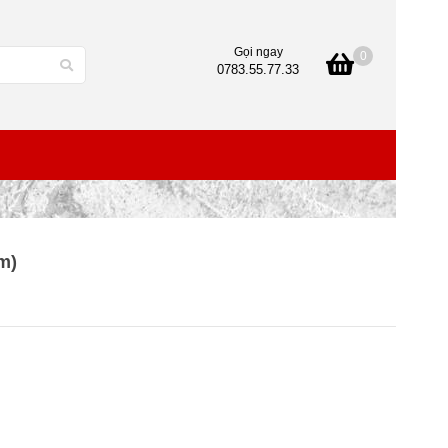
Gọi ngay
0
0783.55.77.33
m)