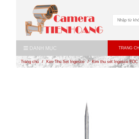
DANH MỤC
TRANG C
Trang chủ
/
Kim Thu Set Ingesco
/
Kim thu sét Ingesco PDC