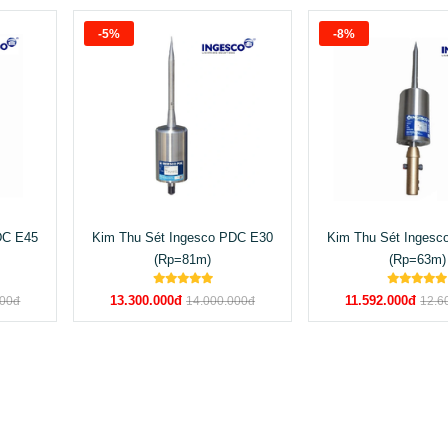
-5%
-8%
DC E45
Kim Thu Sét Ingesco PDC E30
Kim Thu Sét Ingesc
(Rp=81m)
(Rp=63m)
13.300.000đ
11.592.000đ
000đ
14.000.000đ
12.6