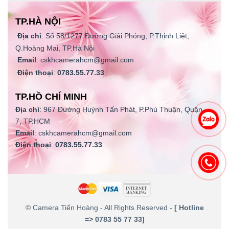
TP.HÀ NỘI
Địa chỉ
: Số 58/1277 Đường Giải Phóng, P.Thịnh Liệt,
Q.Hoàng Mai, TP.Hà Nội
Email
: cskhcamerahcm@gmail.com
Điện thoại
:
0783.55.77.33
TP.HỒ CHÍ MINH
Địa chỉ
: 967 Đường Huỳnh Tấn Phát, P.Phú Thuận, Quận
7, TP.HCM
Email
: cskhcamerahcm@gmail.com
Điện thoại
:
0783.55.77.33
©
Camera Tiến Hoàng
- All Rights Reserved -
[ Hotline
=> 0783 55 77 33]